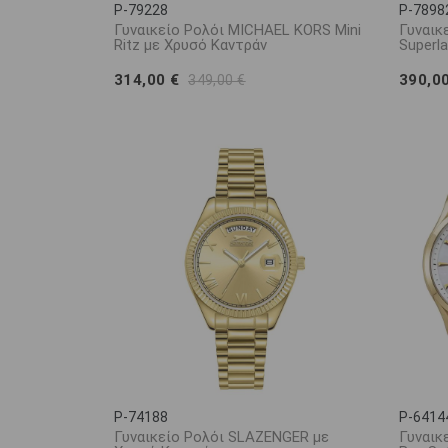
P-79228
P-7898
Γυναικείο Ρολόι MICHAEL KORS Mini
Γυναικ
Ritz με Χρυσό Καντράν
Superla
314,00 €
390,0
349,00 €
P-74188
P-6414
Γυναικείο Ρολόι SLAZENGER με
Γυναικ