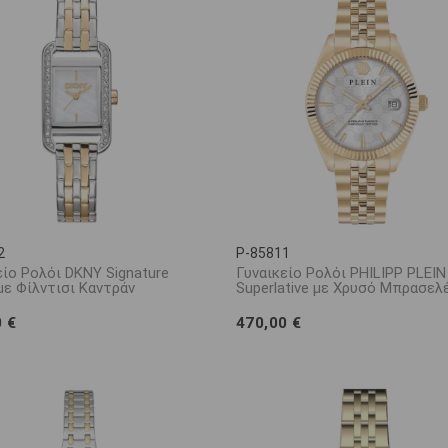
2
P-85811
είο Ρολόι DKNY Signature
Γυναικείο Ρολόι PHILIPP PLEIN
με Φίλντισι Καντράν
Superlative με Χρυσό Μπρασελ
0 €
470,00 €