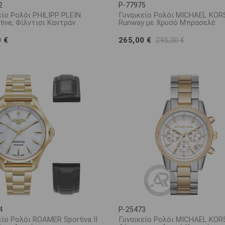
2
P-77975
είο Ρολόι PHILIPP PLEIN
Γυναικείο Ρολόι MICHAEL KORS
tive, Φίλντισι Καντράν
Runway με Χρυσό Μπρασελέ
0 €
265,00 €
295,00 €
4
P-25473
είο Ρολόι ROAMER Sportiva II
Γυναικείο Ρολόι MICHAEL KORS