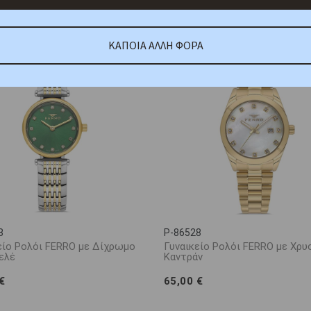
ΚΑΠΟΙΑ ΑΛΛΗ ΦΟΡΑ
8
P-86528
είο Ρολόι FERRO με Δίχρωμο
Γυναικείο Ρολόι FERRO με Χρυ
ελέ
Καντράν
€
65,00 €