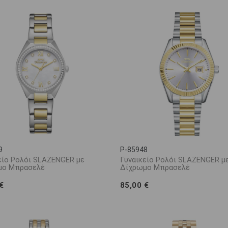
9
P-85948
είο Ρολόι SLAZENGER με
Γυναικείο Ρολόι SLAZENGER μ
μο Μπρασελέ
Δίχρωμο Μπρασελέ
€
85,00 €