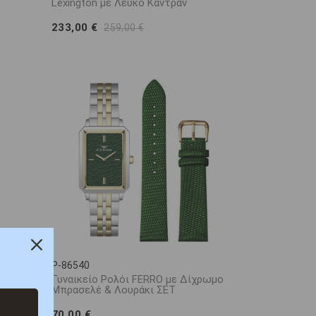
Lexington με Λευκό Καντράν
233,00 €
259,00 €
P-86540
σό
Γυναικείο Ρολόι FERRO με Δίχρωμο
Μπρασελέ & Λουράκι ΣΕΤ
70,00 €