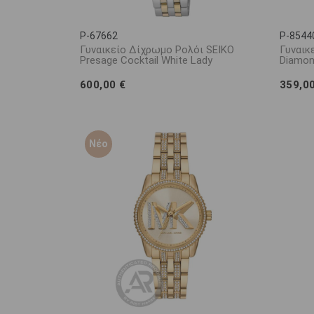
P-67662
P-8544
Γυναικείο Δίχρωμο Ρολόι SEIKO
Γυναικ
Presage Cocktail White Lady
Diamon
600,00 €
359,0
Νέο