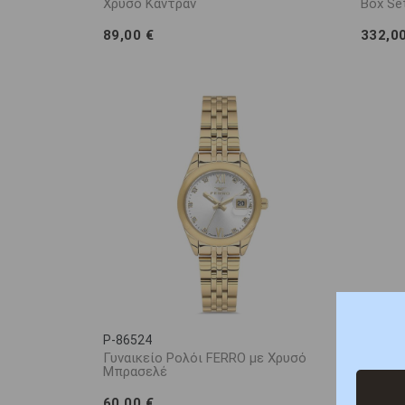
Χρυσό Καντράν
Box Se
89,00 €
332,0
P-86524
P-8652
Γυναικείο Ρολόι FERRO με Χρυσό
Γυναικ
Μπρασελέ
Καντρά
60,00 €
70,00 