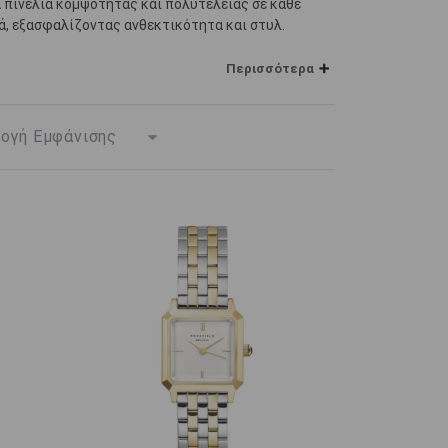
ια πινελιά κομψότητας και πολυτέλειας σε κάθε
ά, εξασφαλίζοντας ανθεκτικότητα και στυλ.
ικές περιστάσεις ή καθημερινή χρήση, αποτελούν
Περισσότερα
ε χρυσό μπρασελέ
και αναβαθμίστε το στυλ σας με