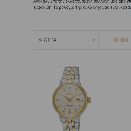
Ανακαλύψτε την εκλεπτυσμένη συλλογή μας από
γ
εμφάνιση. Τα ρολόγια της συλλογής μας είναι κατ
Είτε προτιμάτε κλασικά είτε μοντέρνα σχέδια, το 
μια εντυπωσιακή προσθήκη στη συλλογή κοσμημάτω
αγορές σε έως 6 άτοκες δόσεις.
ΦΙΛΤΡΑ