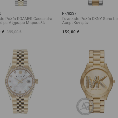
0
P-78237
είο Ρολόι ROAMER Cassandra
Γυναικείο Ρολόι DKNY Soho Lo
d με Δίχρωμο Μπρασελέ
Ασημί Καντράν
0 €
159,00 €
399,00 €