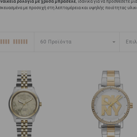
υναικεία ρολόγια με χρυσά μπρασελέ
, ιδανικά για να προσθέσετε μ
ασκευασμένα με προσοχή στη λεπτομέρεια και υψηλής ποιότητας υλικ
κατάστημα μας προσφέρει προτάσεις για κάθε γούστο. Ιδανικά για ειδ
ν σας. Απολαύστε την πολυτέλεια και την ομορφιά των
ρολογιών μ