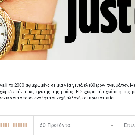
avalli το 2000 αφιερωμένο σε μια νέα γενιά ελεύθερων πνευμάτων.
ξεχώριζε πάντα ως ηγέτης της μόδας. Η ξεχωριστή σχεδίαση της μ
ιδανικό για όποιον αναζητά συνεχή αλλαγή και πρωτοτυπία.
γιση, τα ρολόγια Just Cavalli συνδυάζουν την κομψότητα και τη λε
ignature Snake συναρπάζουν με αισθησιακά σχέδια εμπνευσμένα από 
ατα προσφέρουν μια σειρά από κομψές, τολμηρές επιλογές που επιτρ
ώων, σε συνδυασμό με εντυπωσιακές χρωματικές επιλογές όπως το 