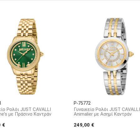
αποχρώσεις, σε συνδυασμό με τολμηρά μοτίβα, κάνουν κάθε ρολόι 
 τη φινέτσα και την καθημερινή πρακτικότητα, διαθέσιμα σε εκλεπ
, επιτρέποντας στα ρολόγια να συμπληρώνουν τόσο την καθημερινή ό
υνδυάζει ρολόγια και ασορτί
βραχιόλια
, συνδυάζοντας στυλ και κομ
σημί, αυτή η συλλογή προσφέρει έναν εντυπωσιακό συνδυασμό γοητ
ναι η ευελιξία τους, συμπληρώνοντας αβίαστα κάθε εμφάνιση και 
α από υλικά υψηλής ποιότητας και εξοπλισμένα με μηχανισμούς αι
κής φύσης του χρήστη. Εξερευνήστε την ποικιλία από Just Cavalli
ρο
1
P-75772
είο Ρολόι JUST CAVALLI
Γυναικείο Ρολόι JUST CAVALLI
ine's με Πράσινο Καντράν
Animalier με Ασημί Καντράν
0 €
249,00 €