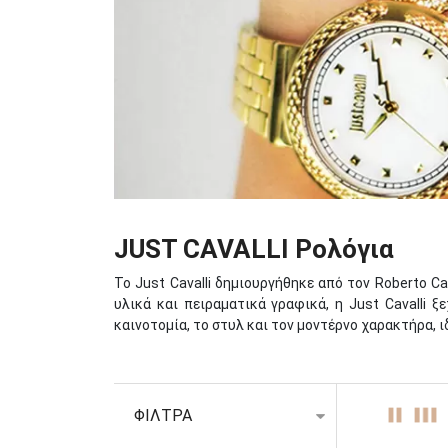
JUST CAVALLI Ρολόγια
Το Just Cavalli δημιουργήθηκε από τον Roberto C
υλικά και πειραματικά γραφικά, η Just Cavalli 
καινοτομία, το στυλ και τον μοντέρνο χαρακτήρα, 
Σχεδιασμένα με μια δυναμική και μοντέρνα προσέγ
περίσταση, επίσημο ή casual. Συλλογές όπως το S
κίτρινο χρυσό, μαύρο και ροζ χρυσό. Αυτά τα χρώμ
ΦΙΛΤΡΑ
συλλογή Animalier αναδεικνύει εξωτικά μοτίβα ζ