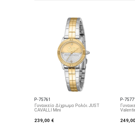
ενέργεια της άγριας φύσης. Αυτές οι ζωντανές 
συλλογή Glam προσφέρει ρολόγια που εξισορροπούν
Αυτές οι χρωματικές επιλογές παρέχουν ευελιξία
έναν αέρα αβίαστης κομψότητας. Η συλλογή SET σ
χρωματικούς συνδυασμούς όπως μπλε, χρυσό και α
κάνουν μια δήλωση με τα αξεσουάρ τους.
Αυτό που ξεχωρίζει τα ρολόγια Just Cavalli εί
προσωπικότητας και ατομικότητας. Κατασκευασμέν
λειτουργικότητα. Είναι μια ενσάρκωση της μοναδι
πολυτέλεια.
P-75761
P-7577
Γυναικείο Δίχρωμο Ρολόι JUST
Γυναικ
CAVALLI Mini
Valent
239,00 €
249,0