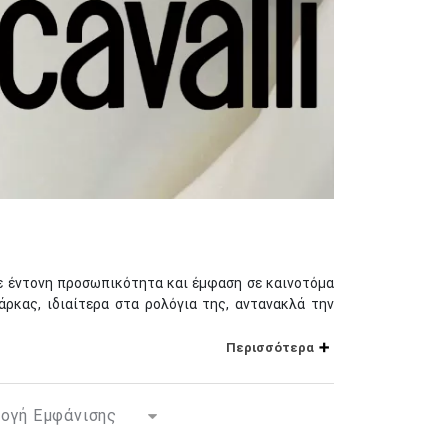
 Με έντονη προσωπικότητα και έμφαση σε καινοτόμα
άρκας, ιδιαίτερα στα ρολόγια της, αντανακλά την
Περισσότερα
ιτουργικότητα, καθιστώντας τα κατάλληλα για κάθε
τα φίδια, διαθέσιμα σε πολυτελή φινιρίσματα όπως
έπουν μια εξατομικευμένη και μοναδική εμφάνιση. Η
πράσινο και το μπλε, που προκαλούν την αδάμαστη