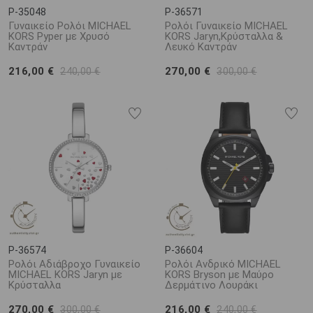
P-35048
P-36571
Γυναικείο Ρολόι MICHAEL
Ρολόι Γυναικείο MICHAEL
KORS Pyper με Χρυσό
KORS Jaryn,Κρύσταλλα &
Καντράν
Λευκό Καντράν
216,00 €
270,00 €
240,00 €
300,00 €
P-36574
P-36604
Ρολόι Αδιάβροχο Γυναικείο
Ρολόι Ανδρικό MICHAEL
MICHAEL KORS Jaryn με
KORS Bryson με Μαύρο
Κρύσταλλα
Δερμάτινο Λουράκι
270,00 €
216,00 €
300,00 €
240,00 €