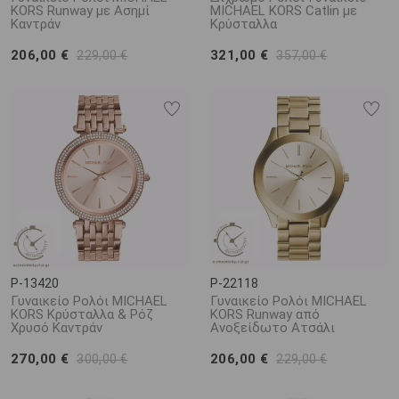
KORS Runway με Ασημί
MICHAEL KORS Catlin με
συνδυασμούς χρωμάτων.
Καντράν
Κρύσταλλα
206,00 €
321,00 €
229,00 €
357,00 €
P-13420
P-22118
Γυναικείο Ρολόι MICHAEL
Γυναικείο Ρολόι MICHAEL
KORS Κρύσταλλα & Ρόζ
KORS Runway από
Χρυσό Καντράν
Ανοξείδωτο Ατσάλι
270,00 €
206,00 €
300,00 €
229,00 €