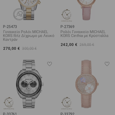
P-25473
P-27369
Γυναικείο Ρολόι MICHAEL
Ρολόι Γυναικείο MICHAEL
KORS Ritz Δίχρωμο με Λευκό
KORS Cinthia με Κρύσταλλα
Καντράν
242,00 €
269,00 €
270,00 €
300,00 €
P-33761
P-33792