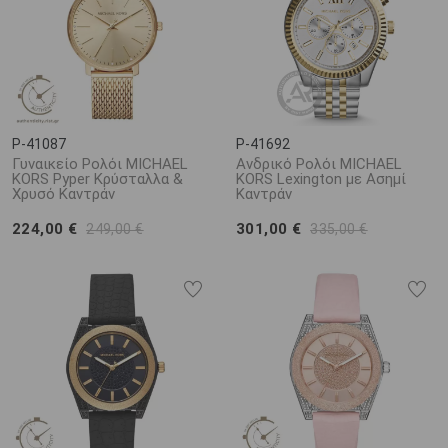
P-41087
P-41692
Γυναικείο Ρολόι MICHAEL
Ανδρικό Ρολόι MICHAEL
KORS Pyper Κρύσταλλα &
KORS Lexington με Ασημί
Χρυσό Καντράν
Καντράν
224,00 €
301,00 €
249,00 €
335,00 €