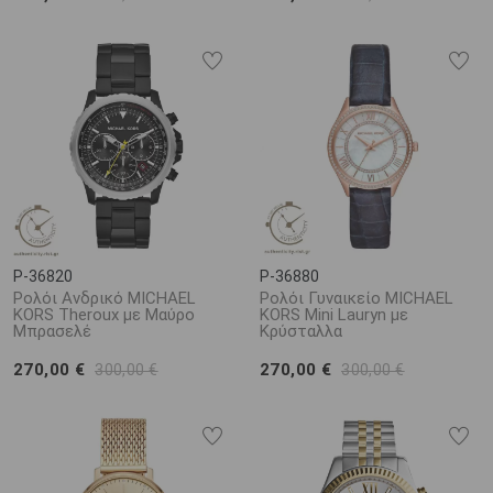
P-36820
P-36880
Ρολόι Ανδρικό MICHAEL
Ρολόι Γυναικείο MICHAEL
KORS Theroux με Μαύρο
KORS Mini Lauryn με
Μπρασελέ
Κρύσταλλα
270,00 €
270,00 €
300,00 €
300,00 €