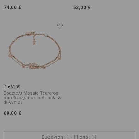
74,00 €
52,00 €
P-66209
Βραχιόλι Mosaic Teardrop
από Ανοξείδωτο Ατσάλι &
Φίλντισι
69,00 €
Εμφάνιση : 1 - 11 από : 11