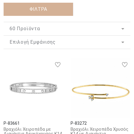
αναγνωρίζονται στις μάχες.
ΦΙΛΤΡΑ
Κατά το παρελθόν πίστευαν πως το βραχιόλι που φοριέται στο
αριστερό χέρι ενισχύει τα συναισθήματα και την αγάπη ενώ στο
δεξί τη δημιουργία, τη τέχνη και την εργατικότητα.
Το βραχιόλι είτε λιτό όπως στην αρχαία Ελλάδα είτε περίτεχνο
με πολλές πολύτιμες η ημιπολύτιμες πέτρες όπως στην Ασία
ήταν και είναι δείγμα πολιτισμού και ομορφιάς.
Στο
ΚΟΣΜΗΜΑ ΚΟΤΣΩΝΗΣ
θα βρείτε διαμαντένια βραχιόλια που
θα δαμάσουν με την καλαισθησία και τη λάμψη του χρυσού και
των διαμαντιών τους, την επιθυμία σας να ξεχωρίζετε σε κάθε
εμφάνιση σας.
P-83661
P-83272
Βραχιόλι Χειροπέδα με
Βραχιόλι Χειροπέδα Χρυσός
Διαμάντια Λευκόχρυσος Κ14
K14 με Διαμάντια