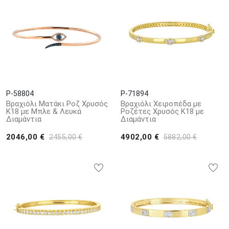
P-58804
P-71894
Βραχιόλι Ματάκι Ροζ Χρυσός
Βραχιόλι Χειροπέδα με
Κ18 με Μπλε & Λευκά
Ροζέτες Χρυσός Κ18 με
Διαμάντια
Διαμάντια
2046,00 €
4902,00 €
2455,00 €
5882,00 €