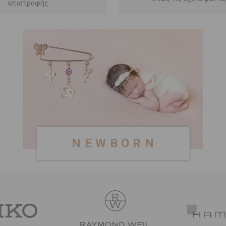
επιστροφής
N E W B O R N