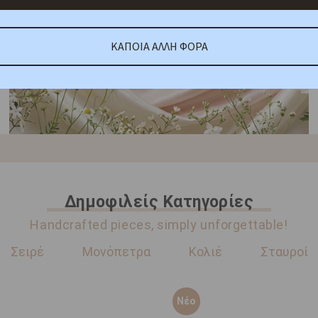
ΚΑΠΟΙΑ ΑΛΛΗ ΦΟΡΑ
Δημοφιλείς Κατηγορίες
Handcrafted pieces, simply unforgettable!
Σειρέ
Μονόπετρα
Κολιέ
Σταυροί
Νέο