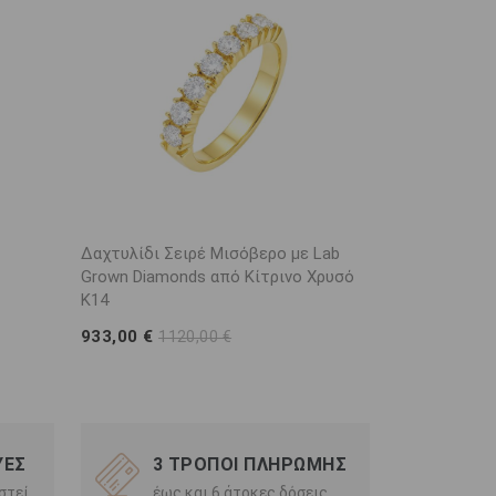
Δαχτυλίδι Σειρέ Μισόβερο με Lab
Σειρέ Μισόβ
Grown Diamonds από Κίτρινο Χρυσό
Grown Diamo
K14
737,00 €
88
933,00 €
1120,00 €
ΥΕΣ
3 ΤΡΟΠΟΙ ΠΛΗΡΩΜΗΣ
στεί
έως και 6 άτοκες δόσεις