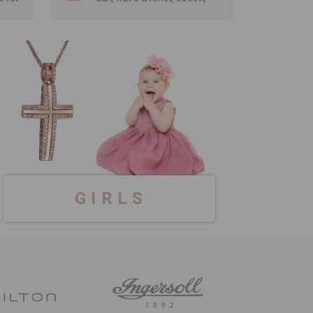
G I R L S