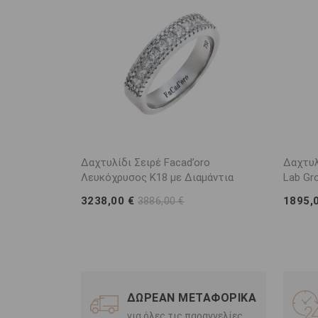
ρο με Lab
Δαχτυλίδι Σειρέ Facad’oro
Δαχτυλ
νο Χρυσό Κ14
Λευκόχρυσος Κ18 με Διαμάντια
Lab Gr
3238,00 €
1895,
3886,00 €
ΔΩΡΕΑΝ ΜΕΤΑΦΟΡΙΚΑ
για όλες τις παραγγελίες