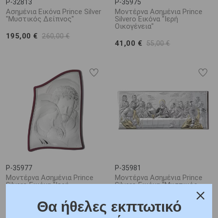
P-32813
P-35975
Ασημένια Εικόνα Prince Silver
Μοντέρνα Ασημένια Prince
"Μυστικός Δείπνος"
Silvero Εικόνα "Ιερή
Οικογένεια"
195,00 €
260,00 €
41,00 €
55,00 €
P-35977
P-35981
Μοντέρνα Ασημένια Prince
Μοντέρνα Ασημένια Prince
Silvero Εικόνα "Ιερή
Silvero Εικόνα "Μυστικός
Οικογένεια"
Δείπνος"
Θα ήθελες εκπτωτικό
60,00 €
86,00 €
80,00 €
115,00 €