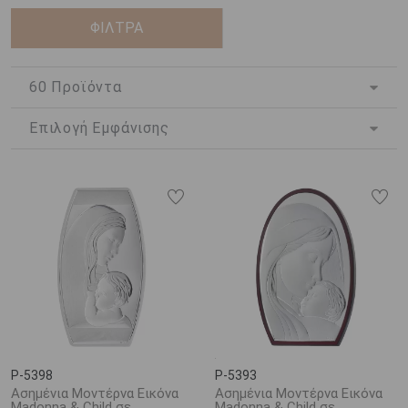
Το
ΚΟΣΜΗΜΑ ΚΟΤΣΩΝΗΣ
ΦΙΛΤΡΑ
έχει στη συλλογή του υπέροχες
ο
μοντέρνες ορθόδοξες εικόνες
από φύλλο Αργύρου 950
σε
λακαριστό ξύλο. Συνδυάστε την πνευματική αξία μιας εικόνας με
το μοντέρνο στυλ και κάντε ένα όμορφο και ιδιαίτερο δώρο
στους αγαπημένους σας.
P-5398
P-5393
Ασημένια Μοντέρνα Εικόνα
Ασημένια Μοντέρνα Εικόνα
Madonna & Child σε
Madonna & Child σε