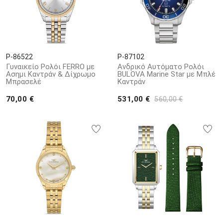
P-86522
P-87102
Γυναικείο Ρολόι FERRO με
Ανδρικό Αυτόματο Ρολόι
Ασημι Καντράν & Δίχρωμο
BULOVA Marine Star με Μπλέ
Μπρασελέ
Καντράν
70,00 €
531,00 €
560,00 €