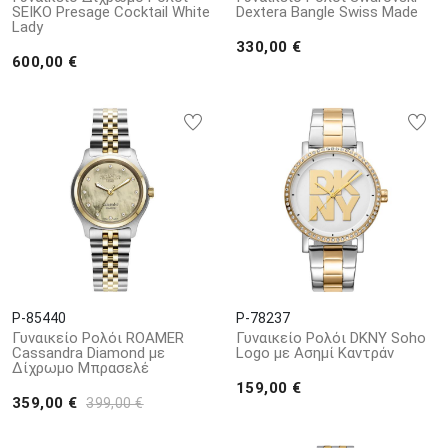
SEIKO Presage Cocktail White
Dextera Bangle Swiss Made
Lady
330,00 €
600,00 €
P-85440
P-78237
Γυναικείο Ρολόι ROAMER
Γυναικείο Ρολόι DKNY Soho
Cassandra Diamond με
Logo με Ασημί Καντράν
Δίχρωμο Μπρασελέ
159,00 €
359,00 €
399,00 €