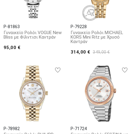
P-81863
P-79228
Γυναικείο Ρολόι VOGUE New
Γυναικείο Ρολόι MICHAEL
Bliss με Φίλντισι Καντράν
KORS Mini Ritz με Χρυσό
Καντράν
95,00 €
314,00 €
349,00 €
P-78982
P-71724