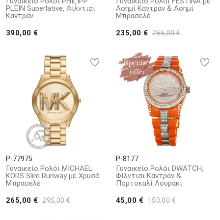
Γυναικείο Ρολόι PHILIPP
Γυναικείο Ρολόι FESTINA με
PLEIN Superlative, Φίλντισι
Ασημί Καντράν & Ασημί
Καντράν
Μπρασελέ
390,00 €
235,00 €
266,00 €
P-77975
P-8177
Γυναικείο Ρολόι MICHAEL
Γυναικείο Ρολόι DWATCH,
KORS Slim Runway με Χρυσό
Φίλντισι Καντράν &
Μπρασελέ
Πορτοκαλί Λουράκι
265,00 €
45,00 €
295,00 €
150,00 €