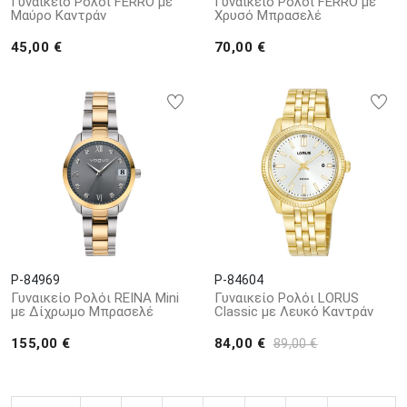
Γυναικείο Ρολόι FERRO με
Γυναικείο Ρολόι FERRO με
Μαύρο Καντράν
Χρυσό Μπρασελέ
45,00 €
70,00 €
P-84969
P-84604
Γυναικείο Ρολόι REINA Mini
Γυναικείο Ρολόι LORUS
με Δίχρωμο Μπρασελέ
Classic με Λευκό Καντράν
155,00 €
84,00 €
89,00 €