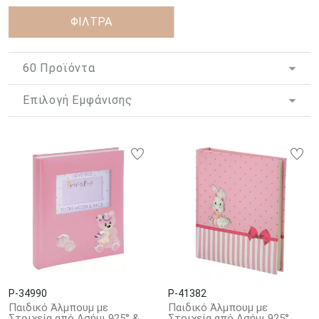
ακόμη πιο ιδιαίτερη συναισθηματική και όχι μόνο αξία που με το
πέρασμα του χρόνου γίνεται ολοένα και μεγαλύτερη. Όμως ο
ΦΙΛΤΡΑ
εχθρός της είναι ένας! Η φθορά του χρόνου.
Το
ΚΟΣΜΗΜΑ ΚΟΤΣΩΝΗΣ
έχει φροντίσει για αυτό με μια
υπέροχη συλλογή από
παιδικά άλμπουμ φωτογραφιών
.
Άλμπουμ σε παιχνιδιάρικα σχέδια για το αγοράκι και το
κοριτσάκι σας. Κάθε παιδικό άλμπουμ δεν προστατεύει απλά
κάποιες φωτογραφίες - αποτελεί μια πηγή μνήμης και
συναισθημάτων.
Κάθε παιδικό άλμπουμ φωτογραφιών φιλοξενεί και κρατά
ζωντανή στις σελίδες του, την αγάπη για κάθε όμορφη ανάμνηση.
Χαρίστε ένα παιδικό άλμπουμ για φωτογραφίες και κάντε ένα
δώρο που θα φιλοξενήσει ένα από τα πιο σπουδαία πράγματα που
έχει κάθε παιδί. Τις αναμνήσεις του!
P-34990
P-41382
Παιδικό Άλμπουμ με
Παιδικό Άλμπουμ με
Στοιχεία από Ασήμι 925° &
Στοιχεία από Ασήμι 925°