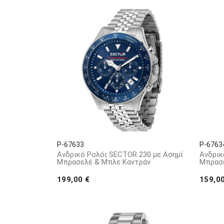
P-67633
P-6763
Ανδρικό Ρολόι SECTOR 230 με Ασημί
Ανδρικ
Μπρασελέ & Μπλε Καντράν
Μπρασε
199,00 €
159,0