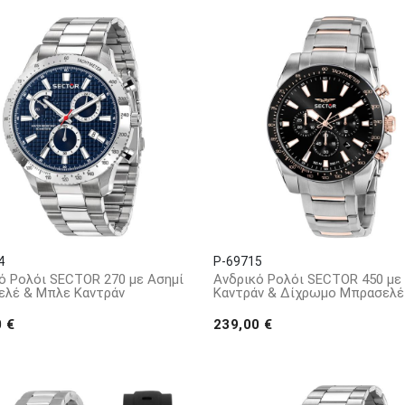
4
P-69715
ό Ρολόι SECTOR 270 με Ασημί
Ανδρικό Ρολόι SECTOR 450 με
λέ & Μπλε Καντράν
Καντράν & Δίχρωμο Μπρασελέ
0 €
239,00 €