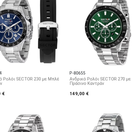
4
P-80655
ό Ρολόι SECTOR 230 με Μπλέ
Ανδρικό Ρολόι SECTOR 270 με
ν
Πράσινο Καντράν
0 €
149,00 €