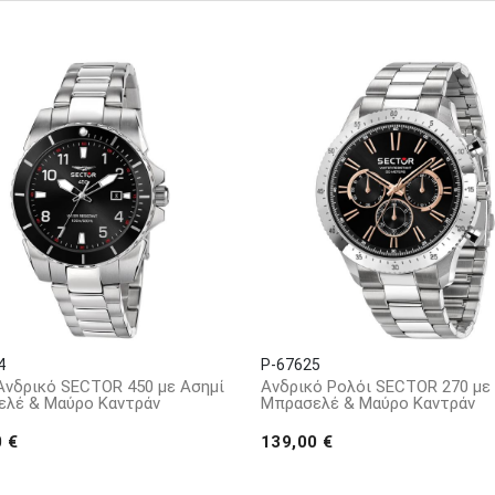
ωπικές τους προκλήσεις. Ως εκ τούτου, η Sector No 
θλητές, αλλά και ένα πραγματικό τρόπο ζωής γι’ αυτο
τις δυνάμεις της με τον παγκόσμιο δευτεραθλητή του
κόσμιο πρωτάθλημα φορώντας φυσικά ρολόγια SECTOR!
4
P-67625
Ανδρικό SECTOR 450 με Ασημί
Ανδρικό Ρολόι SECTOR 270 με
λέ & Μαύρο Καντράν
Μπρασελέ & Μαύρο Καντράν
0 €
139,00 €