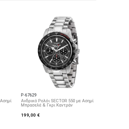
Limits όχι μόνο αντιπροσωπεύει το brand
ύς που δοκιμάζουν τους εαυτούς τους και
 Moto GP Franco Morbidelli ο οποίος για
P-67629
 Ασημί
Ανδρικό Ρολόι SECTOR 550 με Ασημί
Μπρασελέ & Γκρι Καντράν
199,00 €