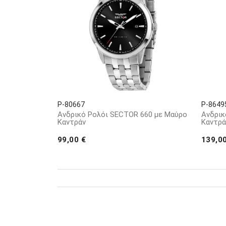
P-80667
P-8649
Ανδρικό Ρολόι SECTOR 660 με Μαύρο
Ανδρικ
Καντράν
Καντρά
99,00 €
139,0