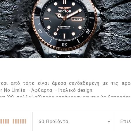
 και από τότε είναι άμεσα συνδεδεμένη με τις πρ
r No Limits – Άφθαρτα – Ιταλικό design.
 και ‘90, πολλοί αθλητές κατάφεραν επιτυχώς ξεπερά
its, κατορθώνοντας να επιτύχουν αξέχαστα ρεκόρ επιδ
ώματα έκαναν τη Sector No Limits ως την έκφραση τη
ηφούν τους εαυτούς τους.
 να υποστηρίζει τους δυναμικούς αθλητές που προκαλ