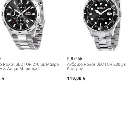
5
P-87655
ό Ρολόι SECTOR 270 με Μαύρο
Ανδρικό Ρολόι SECTOR 230 με
ν & Ασημί Μπρασελέ
Καντράν
0 €
149,00 €