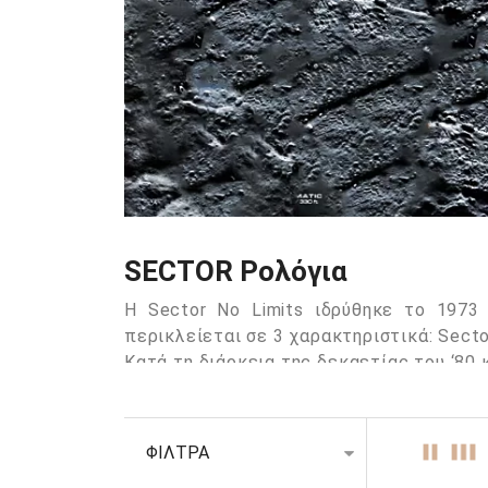
SECTOR Ρολόγια
Η Sector No Limits ιδρύθηκε το 1973
περικλείεται σε 3 χαρακτηριστικά: Secto
Κατά τη διάρκεια της δεκαετίας του ‘80
και αθλητικά
ρολόγια
της Sector No Lim
τον ιταλικό σχεδιασμό. Αυτά τα κατορθ
επιδόσεων για τολμηρούς άνδρες που αψ
ΦΙΛΤΡΑ
Σήμερα, η Sector No Limits, συνεχίζει