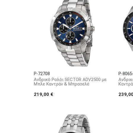
P-72708
P-8065
Ανδρικό Ρολόι SECTOR ADV2500 με
Ανδρικ
Μπλε Καντράν & Μπρασελέ
Καντρά
219,00 €
239,0