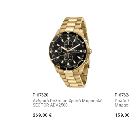
ξεπεράσουν και να κατακτήσουν τις προσ
που είναι συνδεδεμένο με αυτούς τους α
ζουν σε στενή επαφή με τη φύση.
Από το 2021 η SECTOR No Limits ενώνει 
άλλη μια χρονιά θα διεκδικήσει το παγ
P-67620
P-6762
Ανδρικό Ρολόι με Χρυσό Μπρασελέ
Ρολόι 
SECTOR ADV2500
Μπρασε
269,00 €
159,0