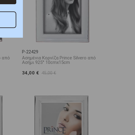
P-22429
o από
Ασημένια Κορνίζα Prince Silvero από
Ασήμι 925° 10cmx15cm
34,00 €
45,00 €