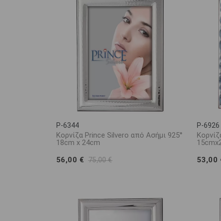
P-6344
P-6926
Κορνίζα Prince Silvero από Ασήμι 925°
Κορνίζα
18cm x 24cm
15cmx
56,00 €
53,00
75,00 €