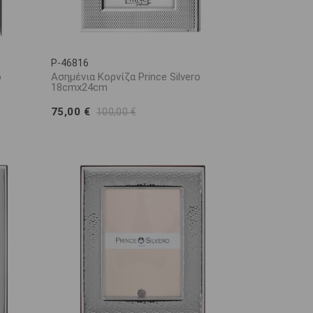
P-46816
o
Ασημένια Κορνίζα Prince Silvero
18cmx24cm
75,00 €
100,00 €