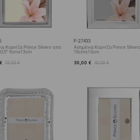
5
P-27433
α Κορνίζα Prince Silvero από
Ασημένια Κορνίζα Prince Silver
925° 9cmx13cm
10cmx15cm
 €
30,00 €
35,00 €
40,00 €