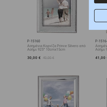
P-15160
P-1516
Ασημένια Κορνίζα Prince Silvero από
Ασημένι
Ασήμι 925° 10cmx15cm
Ασήμι 
30,00 €
41,00
40,00 €