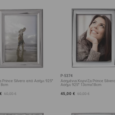
P-5374
 Prince Silvero από Ασήμι 925°
Ασημένια Κορνίζα Prince Silver
18cm
Ασήμι 925° 13cmx18cm
 €
45,00 €
60,00 €
60,00 €