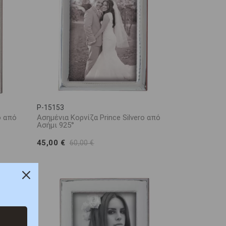
P-15153
o από
Ασημένια Κορνίζα Prince Silvero από
Ασήμι 925°
45,00 €
60,00 €