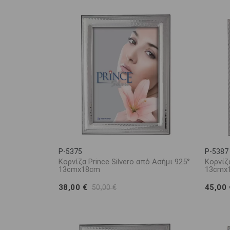
P-5375
P-5387
Κορνίζα Prince Silvero από Ασήμι 925°
Κορνίζα
13cmx18cm
13cmx
38,00 €
45,00
50,00 €