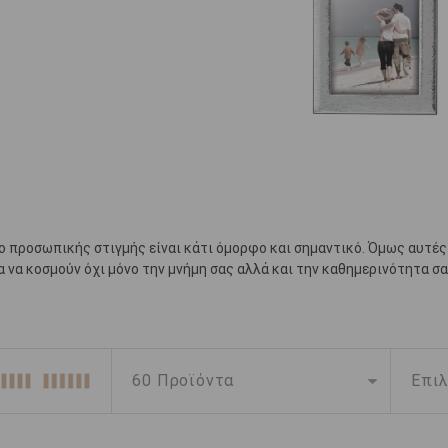
ο προσωπικής στιγμής είναι κάτι όμορφο και σημαντικό. Όμως αυτές 
α να κοσμούν όχι μόνο την μνήμη σας αλλά και την καθημερινότητα σα
ια όμορφη συλλογή από
ασημένιες κορνίζες
σε ποικιλία σχεδίων για
σημένιες κορνίζες της συλλογής μας και κάντε ένα δώρο που όλοι α