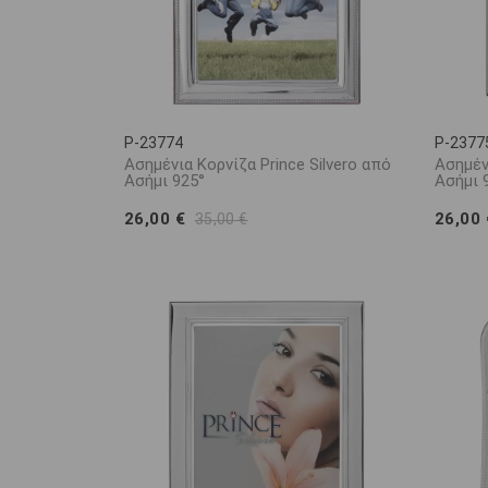
P-23774
P-2377
Ασημένια Κορνίζα Prince Silvero από
Ασημένι
Ασήμι 925°
Ασήμι 
26,00 €
26,00
35,00 €