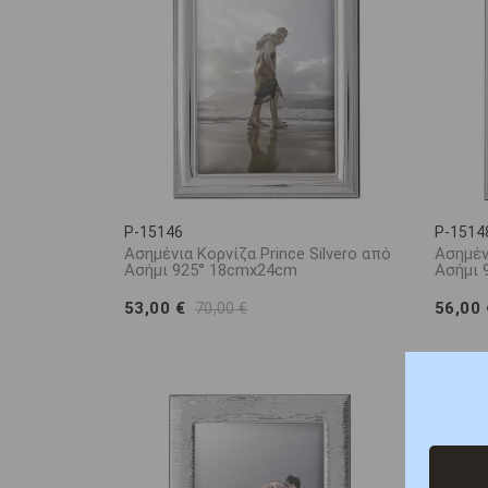
P-15146
P-1514
Ασημένια Κορνίζα Prince Silvero από
Ασημένι
Ασήμι 925° 18cmx24cm
Ασήμι 
53,00 €
56,00
70,00 €