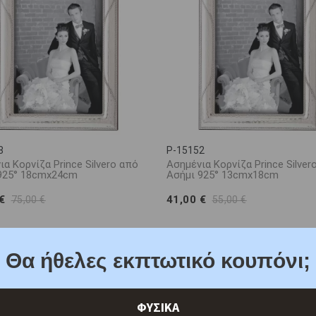
8
P-15152
α Κορνίζα Prince Silvero από
Ασημένια Κορνίζα Prince Silver
925° 18cmx24cm
Ασήμι 925° 13cmx18cm
 €
41,00 €
75,00 €
55,00 €
Θα ήθελες εκπτωτικό κουπόνι;
ΦΥΣΙΚΑ