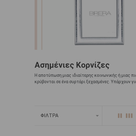
Ασημένιες Κορνίζες
Η αποτύπωση μιας ιδιαίτερης κοινωνικής ή μιας πι
κρύβονται σε ένα συρτάρι ξεχασμένες. Υπάρχουν γι
Το
ΚΟΣΜΗΜΑ ΚΟΤΣΩΝΗΣ
δημιούργησε για εσάς μ
φωτογραφίες σας. Επιλέξτε μια από τις υπέροχες α
ΦΙΛΤΡΑ