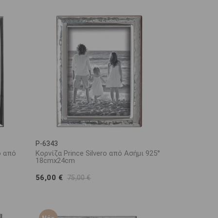
P-6343
o από
Κορνίζα Prince Silvero από Ασήμι 925°
18cmx24cm
56,00 €
75,00 €