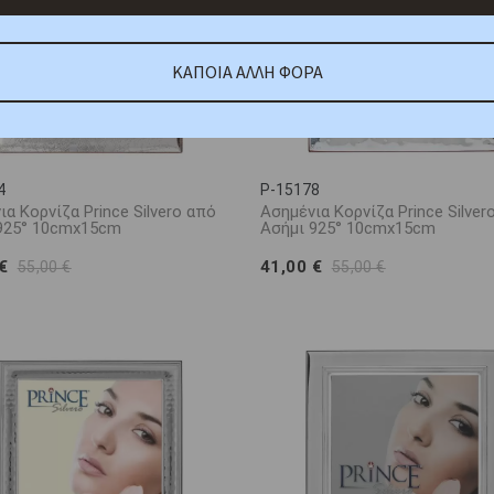
ΚΑΠΟΙΑ ΑΛΛΗ ΦΟΡΑ
4
P-15178
α Κορνίζα Prince Silvero από
Ασημένια Κορνίζα Prince Silver
925° 10cmx15cm
Ασήμι 925° 10cmx15cm
 €
41,00 €
55,00 €
55,00 €