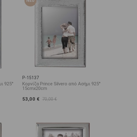
Νέο
P-15137
μι 925°
Κορνίζα Prince Silvero από Ασήμι 925°
15cmx20cm
53,00 €
70,00 €