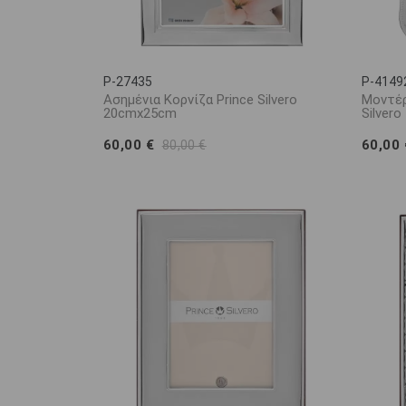
P-27435
P-4149
Ασημένια Κορνίζα Prince Silvero
Μοντέρ
20cmx25cm
Silver
60,00 €
60,00
80,00 €