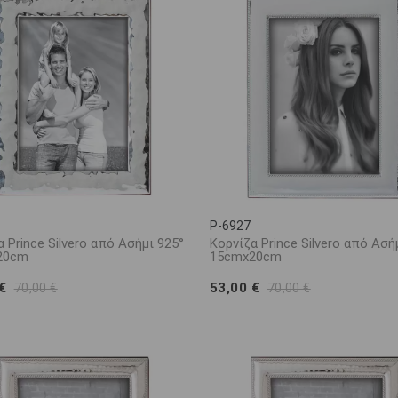
P-6927
 Prince Silvero από Ασήμι 925°
Κορνίζα Prince Silvero από Ασή
20cm
15cmx20cm
 €
53,00 €
70,00 €
70,00 €