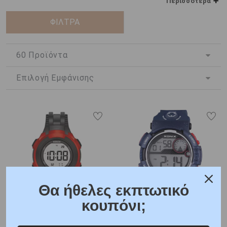
πάνω απο 40 χρόνια εμπειρίας ειδικεύεται στα αδιάβροχα
Περισσότερα
ρολόγια LCD και ηλεκτρονικά gadgets.
ΦΙΛΤΡΑ
Όλα τα ρολόγια Xonix είναι αδιάβροχα και κατασκευασμένα από
ανθεκτικά υλικά, προκειμένου να παρέχουν το καλύτερο
αποτέλεσμα. Επώνυμα ρολόγια από τον οίκο Xonix,
παιδικά
,
ανδρικά και γυναικεία σε μεγάλη ποικιλία και στις πιο
ανταγωνιστικές τιμές της αγοράς μόνο στο
Kotsonis Jeweler.
Θα ήθελες εκπτωτικό
κουπόνι;
P-8226
P-29077
Ρολόι Xonix με Μαύρο
Ρολόι Xonix με Μπλε