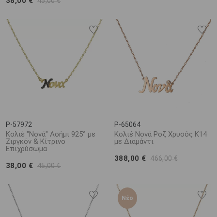
38,00 €
45,00 €
P-57972
P-65064
Κολιέ "Νονά" Ασήμι 925° με
Κολιέ Νονά Ροζ Χρυσός Κ14
Ζιργκόν & Κίτρινο
με Διαμάντι
Επιχρύσωμα
388,00 €
466,00 €
38,00 €
45,00 €
Νέο