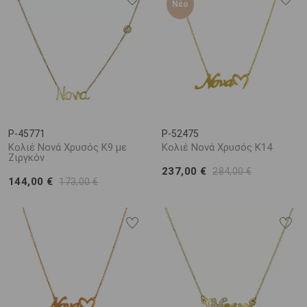
Νέο
P-45771
P-52475
Κολιέ Νονά Χρυσός Κ9 με
Κολιέ Νονά Χρυσός Κ14
Ζιργκόν
237,00 €
284,00 €
144,00 €
173,00 €