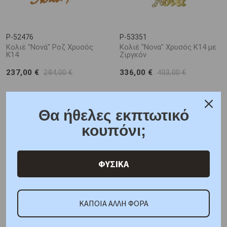
P-52476
P-53351
Κολιέ "Νονά" Ροζ Χρυσός
Κολιέ "Νονα" Χρυσός Κ14 με
Κ14
Ζιργκόν
237,00 €
336,00 €
284,00 €
403,00 €
Θα ήθελες εκπτωτικό
κουπόνι;
ΦΥΣΙΚΑ
P-55677
P-59519
ΚΑΠΟΙΑ ΑΛΛΗ ΦΟΡΑ
Βραχιόλι "νονα" Ασήμι 925°
Κολιέ Νονά με Λευκά Ζιργκόν
με Μαργαριτάρια
Λευκόχρυσος Κ9