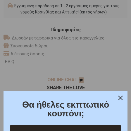
Εγγυημένη παράδοση σε 1 - 2 εργάσιμες ημέρες για τους
νομούς Κορινθίας και Αττικής! (εκτός νήσων)
Πληροφορίες
Δωρεάν μεταφορικά για όλες τις παραγγελίες
Συσκευασία δώρου
6 άτοκες δόσεις
F.A.Q.
ONLINE CHAT
SHARE THE LOVE
Θα ήθελες εκπτωτικό
κουπόνι;
Χαρακτηριστικά
Χαρακτηριστικά Ρολογιών
Γιατί εμάς
Ρωτήστε μας
Κριτικές