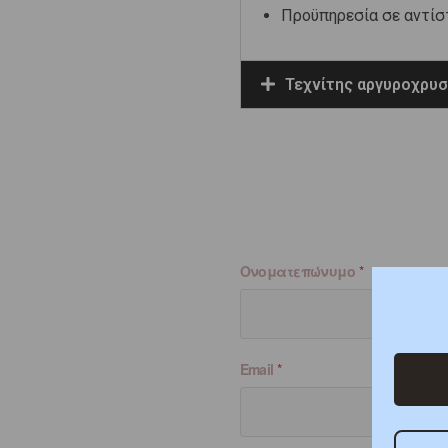
Προϋπηρεσία σε αντίσ
Τεχνίτης αργυροχρυ
Ονοματεπώνυμο
*
Email
*