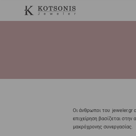
c
info@jeweler.gr
27410 88000
h
f
o
r
:
Οι άνθρωποι του jeweler.gr 
επιχείρηση βασίζεται στην 
μακρόχρονης συνεργασίας.