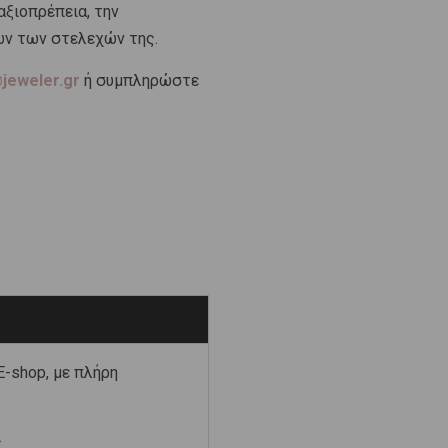
αξιοπρέπεια, την
ων των στελεχών της.
jeweler.gr
ή συμπληρώστε
-shop, με πλήρη
ς