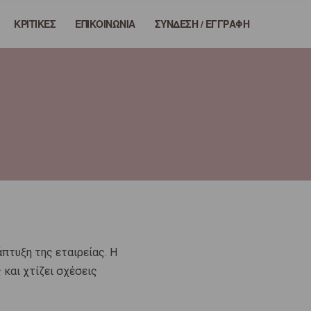
E
ΚΡΙΤΙΚΕΣ
ΕΠΙΚΟΙΝΩΝΙΑ
ΣΥΝΔΕΣΗ / ΕΓΓΡΑΦΗ
x
p
a
n
d
s
e
a
r
c
h
f
o
r
m
άπτυξη της εταιρείας. Η
και χτίζει σχέσεις