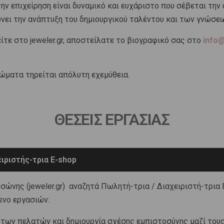
ν επιχείρηση είναι δυναμικό και ευχάριστο που σέβεται την 
νει την ανάπτυξη του δημιουργικού ταλέντου και των γνώσε
ίτε στο jeweler.gr, αποστείλατε το βιογραφικό σας στο
info@
ιώματα τηρείται απόλυτη εχεμύθεια.
ΘΕΣΕΙΣ ΕΡΓΑΣΙΑΣ
ιριστής-τρια E-shop
ώνης (jeweler.gr) αναζητά Πωλητή-τρια / Διαχειριστή-τρια E
ενο εργασιών:
 των πελατών και δημιουργία σχέσης εμπιστοσύνης μαζί του