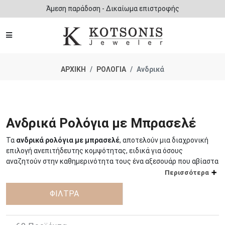
Άμεση παράδοση - Δικαίωμα επιστροφής
ΑΡΧΙΚΗ
ΡΟΛΟΓΙΑ
Ανδρικά
Ανδρικά Ρολόγια με Μπρασελέ
Τα
ανδρικά ρολόγια με μπρασελέ
, αποτελούν μια διαχρονική
επιλογή ανεπιτήδευτης κομψότητας, ειδικά για όσους
αναζητούν στην καθημερινότητα τους ένα αξεσουάρ που αβίαστα
θα αναβαθμίζει τις εμφανίσεις τους.
Περισσότερα
Ανάλογα με το είδος του μπρασελέ, τα
ΦΙΛΤΡΑ
ανδρικά ρολόγια
αυτού
του είδους, μπορούν να υποστηρίξουν κάθε περίσταση και να
ταιριάξουν με κάθε ντύσιμο. Τα ρολόγια που διαθέτουν
μεταλλικό μπρασελέ, ταιριάζουν εκπληκτικά με κουστούμια και