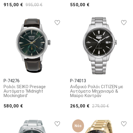
915,00 €
550,00 €
995,00 €
P-74276
P-74013
Ρολόι SEIKO Presage
Ανδρικό Ρολόι CITIZEN με
Αυτόματο 'Midnight
Αυτόματο Μηχανισμό &
Mockingbird'
Μαύρο Καντράν
580,00 €
265,00 €
279,00 €
Νέο