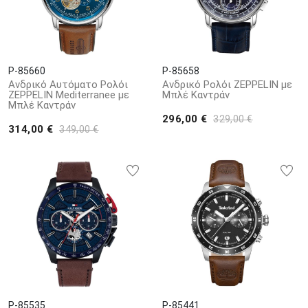
P-85660
P-85658
Ανδρικό Αυτόματο Ρολόι
Ανδρικό Ρολόι ZEPPELIN με
ZEPPELIN Mediterranee με
Μπλέ Καντράν
Μπλέ Καντράν
296,00 €
329,00 €
314,00 €
349,00 €
P-85535
P-85441