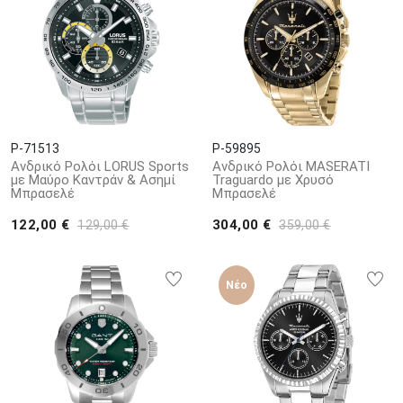
P-71513
P-59895
Ανδρικό Ρολόι LORUS Sports
Ανδρικό Ρολόι MASERATI
με Μαύρο Καντράν & Ασημί
Traguardo με Χρυσό
Μπρασελέ
Μπρασελέ
122,00 €
304,00 €
129,00 €
359,00 €
Νέο