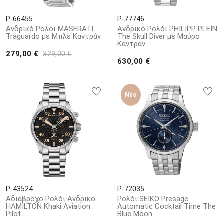
P-66455
P-77746
Ανδρικό Ρολόι MASERATI
Ανδρικό Ρολόι PHILIPP PLEIN
Traguardo με Μπλέ Καντράν
The Skull Diver με Μαύρο
Καντράν
279,00 €
329,00 €
630,00 €
Νέο
P-43524
P-72035
Αδιάβροχο Ρολόι Ανδρικό
Ρολόι SEIKO Presage
HAMILTON Khaki Aviation
Automatic Cocktail Time The
Pilot
Blue Moon