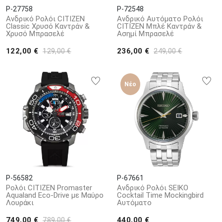
P-27758
P-72548
Ανδρικό Ρολόι CITIZEN
Ανδρικό Αυτόματο Ρολόι
Classic Χρυσό Καντράν &
CITIZEN Μπλέ Καντράν &
Χρυσό Μπρασελέ
Ασημί Μπρασελέ
122,00 €
236,00 €
129,00 €
249,00 €
Νέο
P-56582
P-67661
Ρολόι CITIZEN Promaster
Ανδρικό Ρολόι SEIKO
Aqualand Eco-Drive με Μαύρο
Cocktail Time Mockingbird
Λουράκι
Αυτόματο
749,00 €
440,00 €
789,00 €