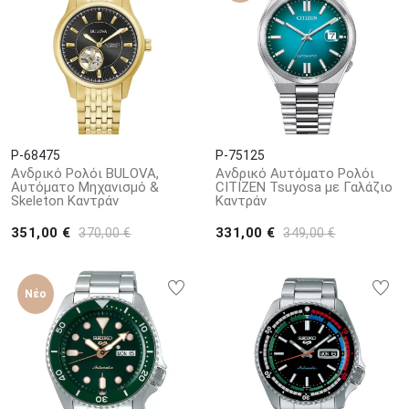
P-68475
P-75125
Ανδρικό Ρολόι BULOVA,
Ανδρικό Αυτόματο Ρολόι
Αυτόματο Μηχανισμό &
CITIZEN Tsuyosa με Γαλάζιο
Skeleton Καντράν
Καντράν
351,00 €
331,00 €
370,00 €
349,00 €
Νέο