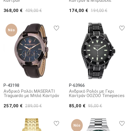
Καντράν
Καντράν & Μπρασελέ
368,00 €
174,00 €
409,00 €
194,00 €
Νέο
P-43198
P-63966
Ανδρικό Ρολόι MASERATI
Ανδρικό Ρολόι με Γκρι
Traguardo με Μπλέ Καντράν
Καντράν OOZOO Timepieces
257,00 €
85,00 €
289,00 €
95,00 €
Νέο