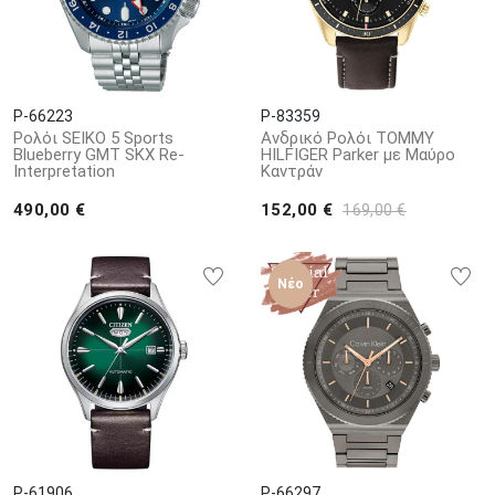
P-66223
P-83359
Ρολόι SEIKO 5 Sports
Ανδρικό Ρολόι TOMMY
Blueberry GMT SKX Re-
HILFIGER Parker με Μαύρο
Interpretation
Καντράν
490,00 €
152,00 €
169,00 €
Νέο
P-61906
P-66297