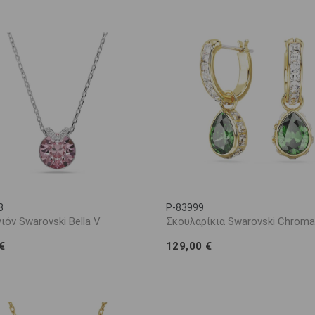
rovski crystals να αναδείξει τη δική σας μοναδική κομψότητα.
8
P-83999
ιόν Swarovski Bella V
Σκουλαρίκια Swarovski Chroma
€
129,00 €