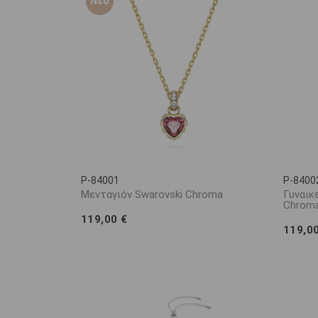
Νέο
P-84001
P-8400
Μενταγιόν Swarovski Chroma
Γυναικ
Chrom
119,00 €
119,0