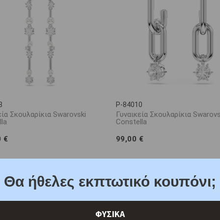
8
P-84010
εία Σκουλαρίκια Swarovski
Γυναικεία Σκουλαρίκια Swarovs
la
Constella
0 €
99,00 €
Θα ήθελες εκπτωτικό κουπόνι;
ΦΥΣΙΚΑ