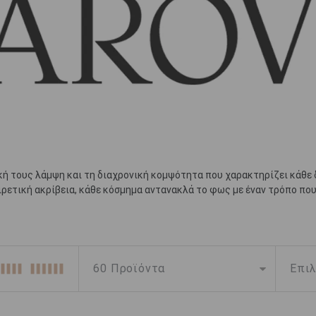
κή τους λάμψη και τη διαχρονική κομψότητα που χαρακτηρίζει κάθε 
ρετική ακρίβεια, κάθε κόσμημα αντανακλά το φως με έναν τρόπο που
να κολιέ, λαμπερά σκουλαρίκια, κομψά βραχιόλια και δαχτυλίδια πο
ερά στοιχεία και ο μοντέρνος σχεδιασμός δημιουργούν κοσμήματα πο
αθημερινότητα είτε ένα λαμπερό δώρο γεμάτο συμβολισμό, τα κοσμήμα