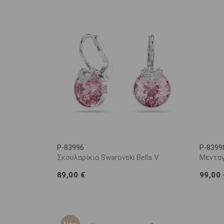
Ανακαλύψτε τη συλλογή και αφήστε το φως των Swa
P-83996
P-8399
Σκουλαρίκια Swarovski Bella V
Μενταγ
89,00 €
99,00 