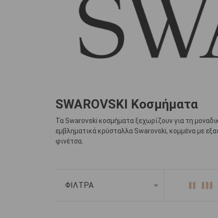
SWAROVSKI Κοσμήματα
Τα Swarovski κοσμήματα ξεχωρίζουν για τη μοναδι
εμβληματικά κρύσταλλα Swarovski, κομμένα με εξαι
φινέτσα.
Στη συλλογή Swarovski θα ανακαλύψετε εκλεπτυσμέ
ιδιαίτερες στιγμές. Οι καθαρές γραμμές, τα λαμπ
ΦΙΛΤΡΑ
Είτε αναζητάτε ένα διακριτικό κόσμημα για την κ
αισθητική, ποιότητα και διαχρονική λάμψη.