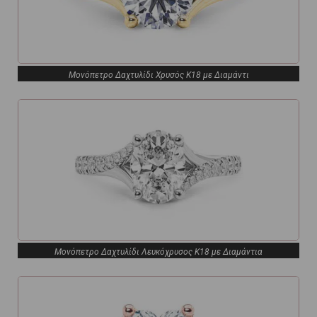
Μονόπετρο Δαχτυλίδι Χρυσός Κ18 με Διαμάντι
Μονόπετρο Δαχτυλίδι Λευκόχρυσος Κ18 με Διαμάντια