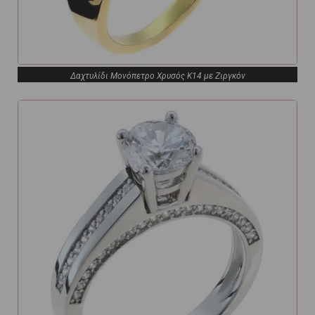
Δαχτυλίδι Μονόπετρο Χρυσός Κ14 με Ζιργκόν