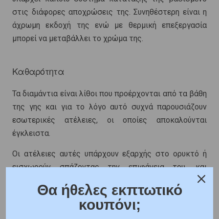
στις διάφορες αποχρώσεις της. Συνηθέστερη είναι η
άχρωμη εκδοχή της ενώ με θερμική επεξεργασία
μπορεί να μεταβάλλει το χρώμα της.
Καθαρότητα
Τα διαμάντια είναι λίθοι που προέρχονται από τα βάθη
της γης και για το λόγο αυτό συχνά παρουσιάζουν
εσωτερικές ατέλειες, οι οποίες αποκαλούνται
έγκλειστα.
Οι ατέλειες αυτές υπάρχουν εξαρχής στο ορυκτό ή
εισχωρούν σπάζοντας την επιφάνεια του, και
διαφέρουν σε κάθε λίθο ως προς το μέγεθος, τη θέση
Θα ήθελες εκπτωτικό
και τον αριθμό.
κουπόνι;
Η cubic zirconia από την άλλη, δεν παρουσιάζει καμία