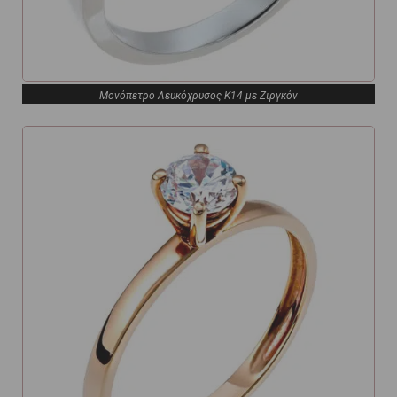
Μονόπετρο Λευκόχρυσος Κ14 με Ζιργκόν