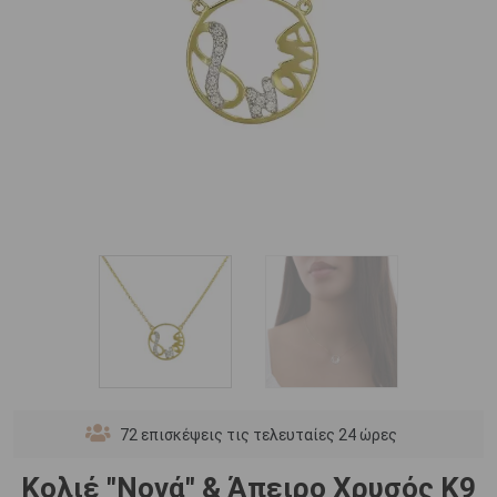
72
επισκέψεις τις τελευταίες 24 ώρες
Κολιέ "Νονά" & Άπειρο Χρυσός Κ9