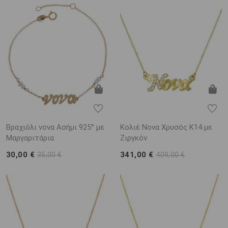
Βραχιόλι νονα Ασήμι 925° με
Κολιέ Νονα Χρυσός Κ14 με
Μαργαριτάρια
Ζιργκόν
30,00 €
341,00 €
35,00 €
409,00 €