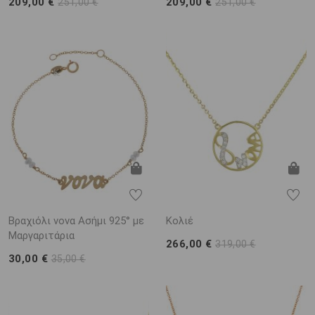
209,00 €
209,00 €
251,00 €
251,00 €
Βραχιόλι νονα Ασήμι 925° με
Κολιέ
Μαργαριτάρια
266,00 €
319,00 €
30,00 €
35,00 €