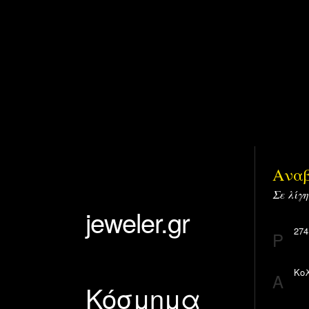
Αναβ
Σε λίγη
jeweler.gr
274
P
Κολ
A
Κόσμημα