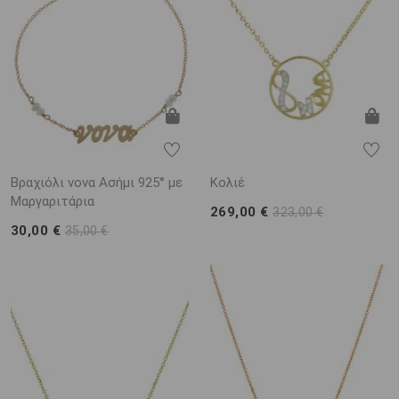
Βραχιόλι νονα Ασήμι 925° με
Κολιέ
Μαργαριτάρια
269,00 €
323,00 €
30,00 €
35,00 €