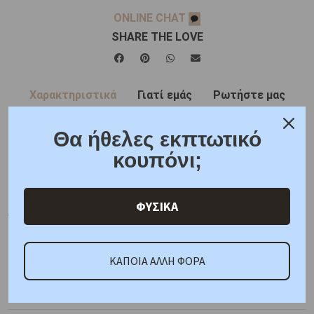
ONLINE CHAT
SHARE THE LOVE
Χαρακτηριστικά
Γιατί εμάς
Ρωτήστε μας
Κριτικές
Θα ήθελες εκπτωτικό
κουπόνι;
ΚΑΤΟΠΙΝ ΠΑΡΑΓΓΕΛΙΑΣ
Μέταλλο : Ροζ Χρυσός K14
Βάρος : 1,4 gr
Διαστάσεις: Αλυσίδα: 40cm, Μοτίφ:
ΦΥΣΙΚΑ
Ύψος 5,80 mm, Πλάτος 16,40 mm
Πιστοποίηση :
Κοτσώνης
ΚΑΠΟΙΑ ΑΛΛΗ ΦΟΡΑ
Προτεινόμενα προϊόντα