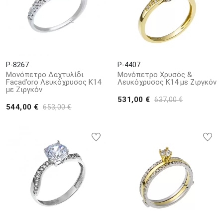
P-8267
P-4407
Μονόπετρο Δαχτυλίδι
Μονόπετρο Χρυσός &
Facad’oro Λευκόχρυσος Κ14
Λευκόχρυσος Κ14 με Ζιργκόν
με Ζιργκόν
531,00 €
637,00 €
544,00 €
653,00 €