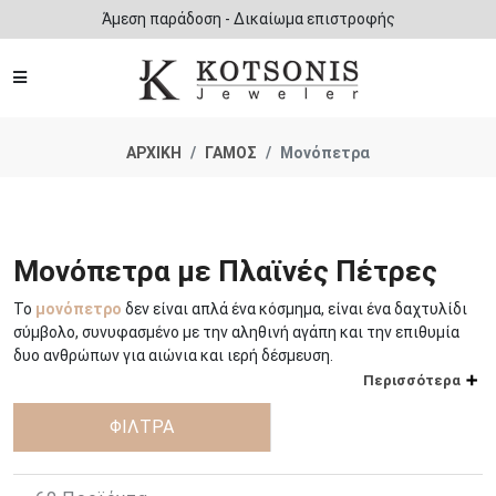
Άμεση παράδοση - Δικαίωμα επιστροφής
ΑΡΧΙΚΗ
ΓΑΜΟΣ
Μονόπετρα
Μονόπετρα με Πλαϊνές Πέτρες
Το
μονόπετρο
δεν είναι απλά ένα κόσμημα, είναι ένα δαχτυλίδι
σύμβολο, συνυφασμένο με την αληθινή αγάπη και την επιθυμία
δυο ανθρώπων για αιώνια και ιερή δέσμευση.
Περισσότερα
Το μονόπετρο δαχτυλίδι, είναι το κόσμημα που κατά την
παράδοση προσφέρει ο άντρας στην εκλεκτή της καρδιάς του
ΦΙΛΤΡΑ
την στιγμή της
πρότασης γάμου
. Σύμφωνα με την ιστορία, το
πρώτο μονόπετρο χαρίστηκε το 1477 από το Δούκα Maximillian
ο
ο
της Αυστρίας στη Μαρία της Βουργουνδίας. Κατά τον 18
και 19