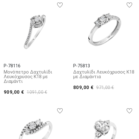
όσους αναζητούν μια άριστη ισορροπία μεταξύ μοντέρνου και
κλασικού και ταυτόχρονα θέλουν ένα κόσμημα που θα τους κάνει
να ξεχωρίζουν.
P-78116
P-75813
Μονόπετρο Δαχτυλίδι
Δαχτυλίδι Λευκόχρυσος Κ18
Λευκόχρυσος Κ18 με
με Διαμάντια
Διαμάντι
809,00 €
971,00 €
909,00 €
1091,00 €