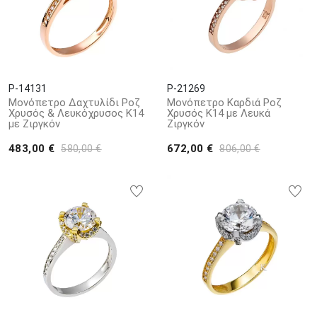
P-14131
P-21269
Μονόπετρο Δαχτυλίδι Ροζ
Μονόπετρο Καρδιά Ροζ
Χρυσός & Λευκόχρυσος Κ14
Χρυσός Κ14 με Λευκά
με Ζιργκόν
Ζιργκόν
483,00 €
672,00 €
580,00 €
806,00 €