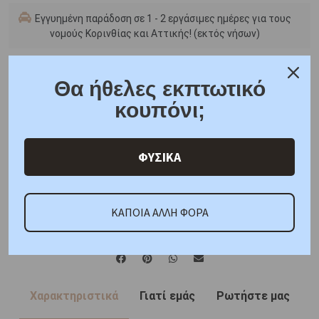
Εγγυημένη παράδοση σε 1 - 2 εργάσιμες ημέρες για τους
νομούς Κορινθίας και Αττικής! (εκτός νήσων)
Πληροφορίες
Θα ήθελες εκπτωτικό
Μεγεθολόγιο Δαχτυλιδιών
κουπόνι;
Δωρεάν μεταφορικά για όλες τις παραγγελίες
Συσκευασία δώρου
6 άτοκες δόσεις
ΦΥΣΙΚΑ
F.A.Q.
ΚΑΠΟΙΑ ΑΛΛΗ ΦΟΡΑ
ONLINE CHAT
SHARE THE LOVE
Χαρακτηριστικά
Γιατί εμάς
Ρωτήστε μας