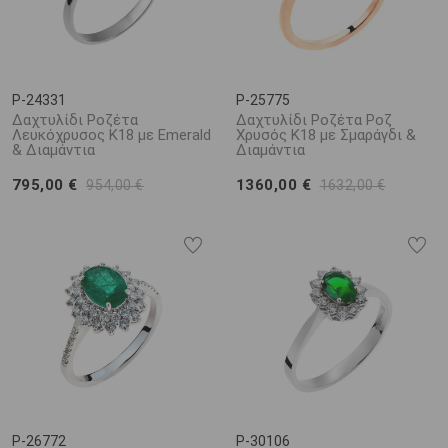
P-24331
P-25775
Δαχτυλίδι Ροζέτα
Δαχτυλίδι Ροζέτα Ροζ
Λευκόχρυσος Κ18 με Emerald
Χρυσός Κ18 με Σμαράγδι &
& Διαμάντια
Διαμάντια
795,00 €
1360,00 €
954,00 €
1632,00 €
P-26772
P-30106