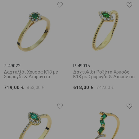
σμαραγδιού, αποτελούν ένα κόσμημα που συγκαταλέγεται στις
ομορφότερες δημιουργίες του τομέα της αργυροχρυσοχοΐας.
Κατασκευασμένα από πολύτιμα μέταλλα και στολισμένα με
εξίσου λαμπερούς λίθους, όπως διαμάντια,
ρουμπίνια
και
ζαφείρια
, τα
σμαραγδένια δαχτυλίδια
διαθέτουν μια έμφυτη
λάμψη και κομψότητα η οποία είναι αδύνατο να μην μαγνητίσει
τα βλέμματα σε κάθε εμφάνιση.
P-49022
P-49015
Δαχτυλίδι Χρυσός Κ18 με
Δαχτυλίδι Ροζέτα Χρυσός
Σμαράγδι & Διαμάντια
Κ18 με Σμαράγδι & Διαμάντια
719,00 €
618,00 €
863,00 €
742,00 €