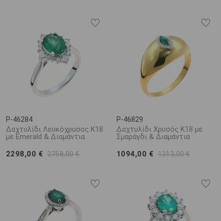
P-46284
P-46829
Δαχτυλίδι Λευκόχρυσος Κ18
Δαχτυλίδι Χρυσός Κ18 με
με Emerald & Διαμάντια
Σμαράγδι & Διαμάντια
2298,00 €
1094,00 €
2758,00 €
1313,00 €