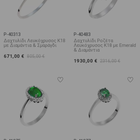
P-40313
P-40483
Δαχτυλίδι Λευκόχρυσος Κ18
Δαχτυλίδι Ροζέτα
με Διαμάντια & Σμαράγδι
Λευκόχρυσος Κ18 με Emerald
& Διαμάντια
671,00 €
805,00 €
1930,00 €
2316,00 €