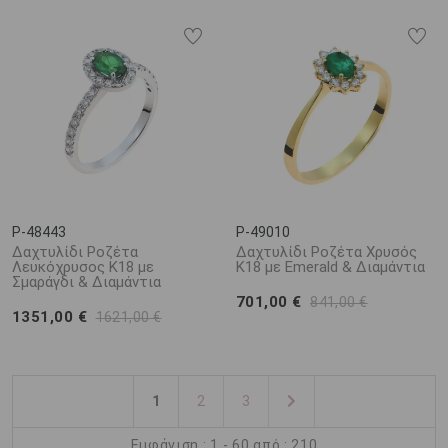
P-48443
P-49010
Δαχτυλίδι Ροζέτα
Δαχτυλίδι Ροζέτα Χρυσός
Λευκόχρυσος Κ18 με
Κ18 με Emerald & Διαμάντια
Σμαράγδι & Διαμάντια
701,00 €
841,00 €
1351,00 €
1621,00 €
1
2
3
Εμφάνιση : 1 - 60 από : 210