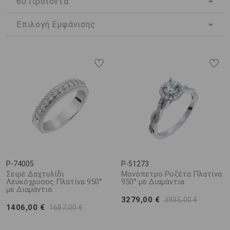
μίξη της με άλλα μέταλλα και πολύτιμους λίθους, μπορούν να
δημιουργήσουν ένα πραγματικό αριστούργημα.
Μπορεί η χρήση της στον κόσμο της κατασκευής κοσμημάτων να
ο
είναι σχετικά πρόσφατη, όμως, από τον 19
αιώνα και μετά τα
διαμαντένια δαχτυλίδια από πλατίνα αποτελούν ένα από τα
πολυτιμότερα και ομορφότερα κοσμήματα της σύγχρονης
εποχής. Η μοναδική λάμψη του μετάλλου αυτού σε συνδυασμό με
το αδιαμφισβήτητο κάλος των διαμαντιών, έχουν ως
αποτέλεσμα τη δημιουργία εκπληκτικά πολυτελών κοσμημάτων.
Τα δαχτυλίδια από πλατίνα, είναι ένα κόσμημα που κάθε γυναίκα
θα λατρέψει και μπορούν να αποτελέσουν μια ξεχωριστή επιλογή
ως
δαχτυλίδια για πρόταση γάμου
, που θα προσδώσουν λίγη
από τη λάμψη τους σε αυτή τη μοναδική στιγμή.
P-74005
P-51273
Σειρέ Δαχτυλίδι
Μονόπετρο Ροζέτα Πλατίνα
Λευκόχρυσος Πλατίνα 950°
950° με Διαμάντια
με Διαμάντια
3279,00 €
3935,00 €
1406,00 €
1687,00 €