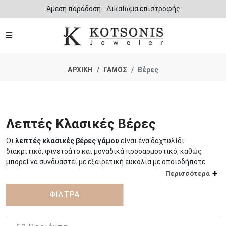
Άμεση παράδοση - Δικαίωμα επιστροφής
ΑΡΧΙΚΗ
ΓΑΜΟΣ
Βέρες
Λεπτές Κλασικές Βέρες
Οι
λεπτές κλασικές βέρες γάμου
είναι ένα δαχτυλίδι
διακριτικό, φινετσάτο και μοναδικά προσαρμοστικό, καθώς
μπορεί να συνδυαστεί με εξαιρετική ευκολία με οποιοδήποτε
άλλο
δαχτυλίδι
.
Περισσότερα
Οι πρώτοι που άρχισαν να φορούν
ΦΙΛΤΡΑ
βέρες
ήταν οι αρχαίοι
Αιγύπτιοι, πριν από 4.800 χρόνια, οι οποίοι και ξεκίνησαν την
παράδοση της ανταλλαγής αυτού του είδους των δαχτυλιδιών. Η
βέρα για αυτούς, ήταν ένα σύμβολο αέναης αγάπης, καθώς το