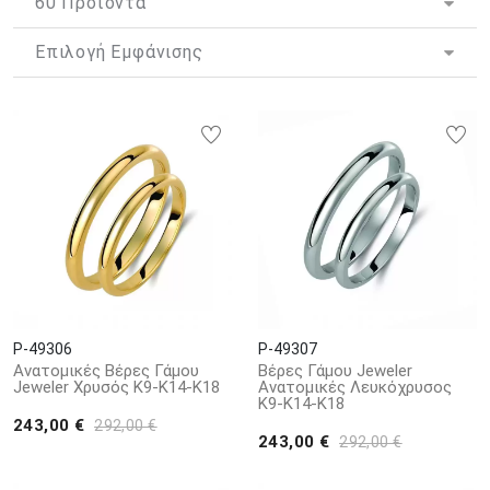
σχήμα της δεν έχει αρχή, μέση ή τέλος, όπως ακριβώς και η
αγάπη που πρέπει να υπάρχει ανάμεσα στο μελλοντικό ζευγάρι
που επιθυμεί να συνδεθεί με τα ιερά δεσμά του γάμου.
Η βέρα είναι ένα κόσμημα που δεν χρειάζεται να διαθέτει κάποιο
συγκεκριμένο σχεδιασμό ή στολισμό, αρκεί να ανταποκρίνεται
στις αισθητικές απαιτήσεις των κατόχων της. Οι
λεπτές
κλασικές βέρες γάμου
, χωρίς να στερούνται τη λάμψη και τον
πολύτιμο χαρακτήρα που παραδοσιακά χαρακτηρίζει τα
δαχτυλίδια αυτά, αποτελούν μια υπέροχη επιλογή για όσους
αναζητούν ένα κόσμημα διακριτικό και λειτουργικό, το οποίο
απολαμβάνουν στην καθημερινότητα τους.
P-49306
P-49307
Ανατομικές Βέρες Γάμου
Βέρες Γάμου Jeweler
Jeweler Χρυσός Κ9-Κ14-Κ18
Ανατομικές Λευκόχρυσος
Κ9-Κ14-Κ18
243,00 €
292,00 €
243,00 €
292,00 €