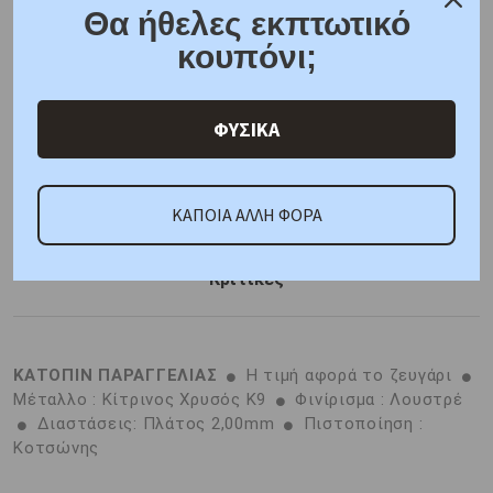
6 άτοκες δόσεις
Θα ήθελες εκπτωτικό
F.A.Q.
κουπόνι;
ONLINE CHAT
ΦΥΣΙΚΑ
SHARE THE LOVE
ΚΑΠΟΙΑ ΑΛΛΗ ΦΟΡΑ
Χαρακτηριστικά
Γιατί εμάς
Ρωτήστε μας
Κριτικές
ΚΑΤΟΠΙΝ ΠΑΡΑΓΓΕΛΙΑΣ
Η τιμή αφορά το ζευγάρι
Μέταλλο : Κίτρινος Χρυσός K9
Φινίρισμα : Λουστρέ
Διαστάσεις: Πλάτος 2,00mm
Πιστοποίηση :
Κοτσώνης