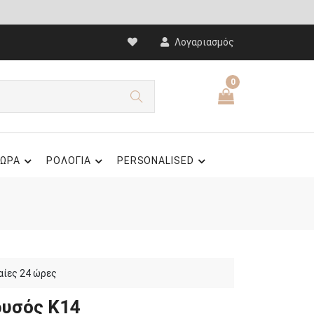
Λογαριασμός
0
ΩΡΑ
ΡΟΛΟΓΙΑ
PERSONALISED
αίες 24 ώρες
ρυσός Κ14