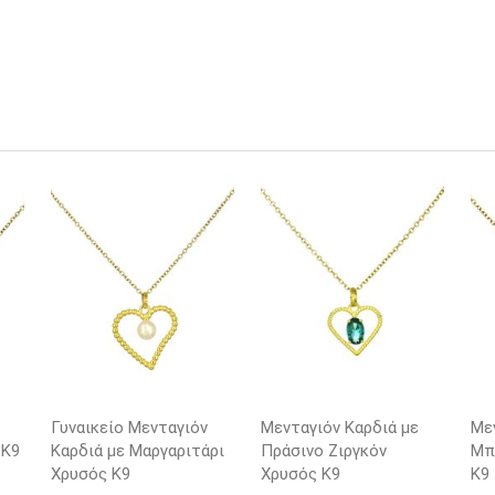
Γυναικείο Μενταγιόν
Μενταγιόν Καρδιά με
Με
 K9
Καρδιά με Μαργαριτάρι
Πράσινο Ζιργκόν
Μπ
Χρυσός K9
Χρυσός K9
K9