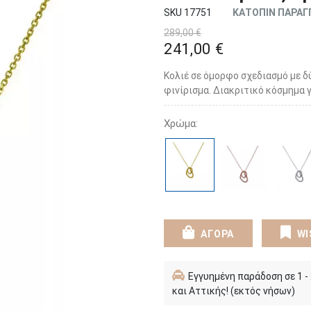
SKU 17751
ΚΑΤΟΠΙΝ ΠΑΡΑΓ
289,00 €
241,00 €
Κολιέ σε όμορφο σχεδιασμό με δ
φινίρισμα. Διακριτικό κόσμημα γ
Χρώμα:
ΑΓΟΡΑ
WI
Εγγυημένη παράδοση σε 1 -
και Αττικής! (εκτός νήσων)