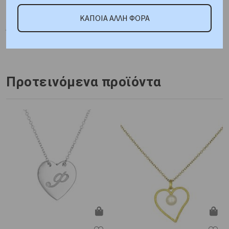
ΚΑΤΟΠΙΝ ΠΑΡΑΓΓΕΛΙΑΣ
Μέταλλο : Ροζ Χρυσός K14
ΚΑΠΟΙΑ ΑΛΛΗ ΦΟΡΑ
Βάρος : 1,3 gr
Διαστάσεις: Αλυσίδα:43cm Μοτίφ:
Ύψος:10,6mm Πλάτος:12,6mm
Πιστοποίηση :
Κοτσώνης
Προτεινόμενα προϊόντα