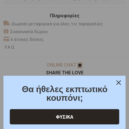
Πληροφορίες
Δωρεάν μεταφορικά για όλες τις παραγγελίες
Συσκευασία δώρου
6 άτοκες δόσεις
F.A.Q.
ONLINE CHAT
SHARE THE LOVE
Θα ήθελες εκπτωτικό
κουπόνι;
Χαρακτηριστικά
Γιατί εμάς
Ρωτήστε μας
Κριτικές
ΦΥΣΙΚΑ