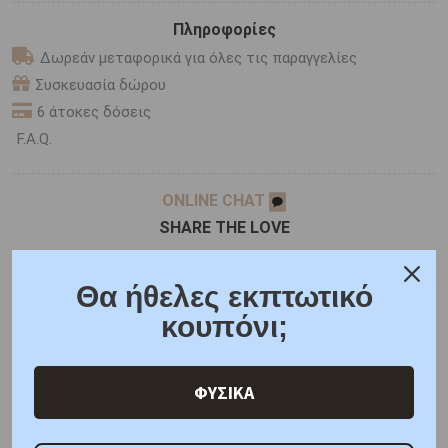
Πληροφορίες
Δωρεάν μεταφορικά για όλες τις παραγγελίες
Συσκευασία δώρου
6 άτοκες δόσεις
F.A.Q.
ONLINE CHAT
SHARE THE LOVE
Θα ήθελες εκπτωτικό
Χαρακτηριστικά
Γιατί εμάς
Ρωτήστε μας
κουπόνι;
Κριτικές
ΦΥΣΙΚΑ
ΑΜΕΣΑ ΔΙΑΘΕΣΙΜΟ
Μέταλλο : Κίτρινος Χρυσός K9