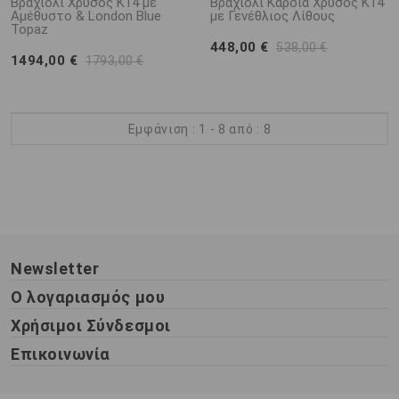
Βραχιόλι Χρυσός Κ14 με
Βραχιόλι Καρδιά Χρυσός Κ14
Αμέθυστο & London Blue
με Γενέθλιος Λίθους
Topaz
448,00 €
538,00 €
1494,00 €
1793,00 €
Εμφάνιση : 1 - 8 από : 8
Newsletter
Ο λογαριασμός μου
Χρήσιμοι Σύνδεσμοι
Επικοινωνία