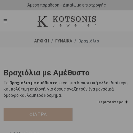
Άμεση παράδοση - Δικαίωμα επιστροφής
ΑΡΧΙΚΗ
ΓΥΝΑΙΚΑ
Βραχιόλια
Βραχιόλια με Αμέθυστο
Τα
βραχιόλια με αμέθυστο
, είναι μια διακριτική αλλά ιδιαίτερη
και πολύτιμη επιλογή, για όσους αναζητούν ένα μοναδικά
όμορφο και λαμπερό κόσμημα.
Περισσότερα
Με μια πλούσια ιστορία να τον συντροφεύει, ο αμέθυστος
θεωρείται ένας λίθος ο οποίος ήταν γνωστός ήδη από την
ΦΙΛΤΡΑ
αρχαιότητα. Ευρήματα σε διάφορα μουσεία ανά τον κόσμο,
αποδεικνύουν πως οι αρχαίοι Αιγύπτιοι χρησιμοποιούσαν σκεύη,
όπως πιάτα και δοχεία, τα οποία ήταν διακοσμημένα με