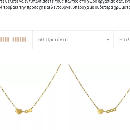
ίτε θέλετε να εντυπωσιάσετε τους πάντες στο χώρο εργασίας σας, έ
 τραβάει την προσοχή και λειτουργεί υπέροχα με ουδέτερα χρώματα 
δι
ήταν ο πολύτιμος λίθος της Αφροδίτης. Οι άνθρωποι το συνέδεσαν 
 της ομορφιάς, οι αρχαίοι Έλληνες το συνέδεαν με τον Ερμή, τον αγγ
 οι πολύτιμοι λίθοι έχουν ιδιότητες που συνδέονται με την ευημερία
πορεί να προσελκύσει την αγάπη, την καλή τύχη και την αρμονία. Αν 
ι ένα κολιέ με σμαράγδια, σίγουρα μπορεί να συμπληρώσει ένα υπέρο
 σμαράγδια αλλά και άλλους πολύτιμους λίθους αποτελούν μερικές μ
ρίσουν λάμψη και κομψότητα κάθε στιγμή της ημέρας. Και για όσους 
ν να απολαμβάνουν ένα κόσμημα με το γενέθλιο λίθο τους σε κάθε το