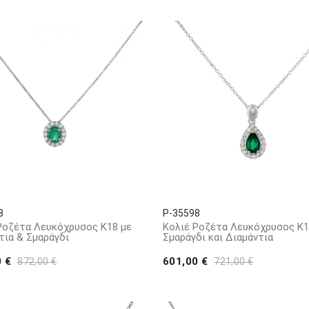
3
P-35598
Ροζέτα Λευκόχρυσος Κ18 με
Κολιέ Ροζέτα Λευκόχρυσος Κ1
τια & Σμαράγδι
Σμαράγδι και Διαμάντια
0 €
601,00 €
872,00 €
721,00 €