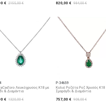
00 €
820,00 €
2155,00 €
984,00 €
4
P-34659
FaCad'oro Λευκόχρυσος Κ18 με
Κολιέ Ροζέτα Ροζ Χρυσός Κ18
δι & Διαμάντια
Σμαράγδι & Διαμάντια
00 €
757,00 €
1320,00 €
908,00 €