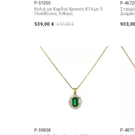
P-51055
P-4672
Κολιέ με Καρδιά Χρυσός Κ14 με 5
Σταυρό
Γενέθλιους Λίθους
Διαμάν
539,00 €
933,0
647,00 €
P-59838
P-4871