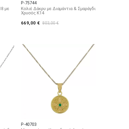
P-75744
18 με
Κολιέ Δάκρυ με Διαμάντια & Σμαράγδι
Χρυσός Κ14
669,00 €
803,00 €
P-40703