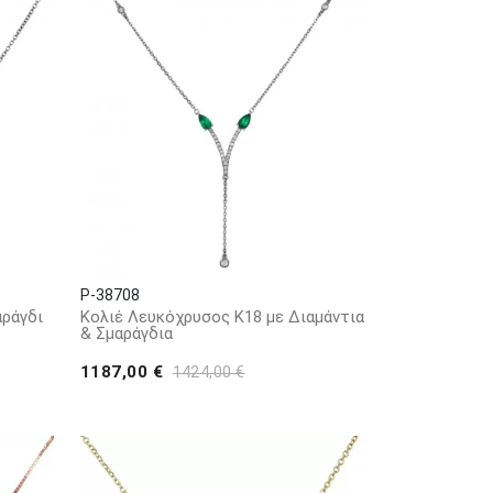
P-38708
αράγδι
Κολιέ Λευκόχρυσος Κ18 με Διαμάντια
& Σμαράγδια
1187,00 €
1424,00 €