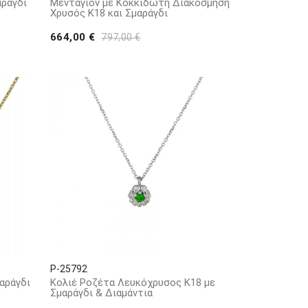
αράγδι
Μενταγιόν με Κοκκιδωτή Διακόσμηση
Χρυσός Κ18 και Σμαράγδι
664,00 €
797,00 €
P-25792
αράγδι
Κολιέ Ροζέτα Λευκόχρυσος Κ18 με
Σμαράγδι & Διαμάντια