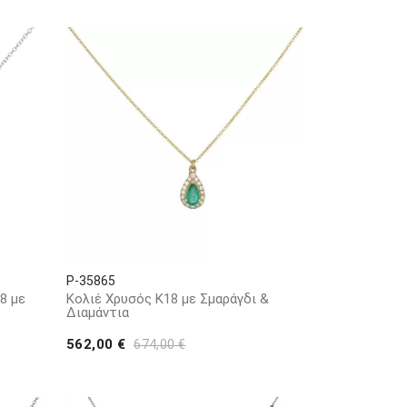
P-35865
8 με
Κολιέ Χρυσός Κ18 με Σμαράγδι &
Διαμάντια
562,00 €
674,00 €