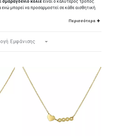
να
σμαραγδένιο κολιέ
είναι ο καλύτερος τρόπος.
ενώ μπορεί να προσαρμοστεί σε κάθε αισθητική.
με την ομορφιά, την αγάπη και την άνοιξη. Και ενώ
Περισσότερα
ελιοφόρο των Θεών γιατί πίστευαν ότι το σμαράγδι
 ενός ατόμου. Σύμφωνα με τη πεποίθηση αυτή,
και δεν μπορούμε να γνωρίζουμε με βεβαιότητα ότι
χο στυλ που θα προσελκύσει βλέμματα θαυμασμού.
όνο από τις επιλογές που η συλλογή των
είναι γεννημένοι το Μάιο, ένα
κολιέ με σμαράγδι
υς εμφάνση.