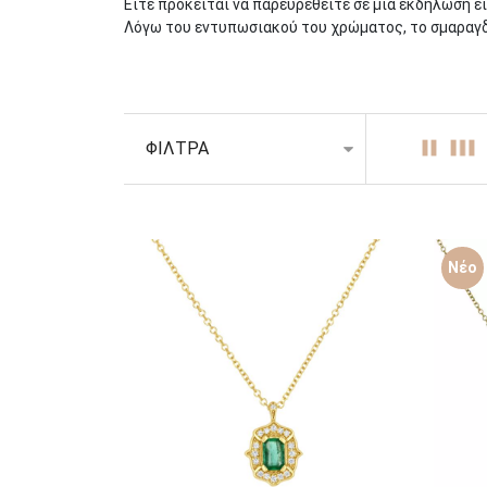
Είτε πρόκειται να παρευρεθείτε σε μια εκδήλωση ε
Λόγω του εντυπωσιακού του χρώματος, το σμαραγδί
Πίσω στην εποχή των Αρχαίων Ρωμαίων, το
σμαράγ
οι αρχαίοι Ρωμαίοι συνέδεαν το σμαράγδι με τη θεά
ήταν η πέτρα της αλήθειας.
ΦΙΛΤΡΑ
Ακόμα και στις μέρες μας, ορισμένοι πιστεύουν ότι
φορώντας ένα
σμαραγδένιο κολιέ
ο κάτοχος του μ
αυτό είναι αλήθεια, αυτό που γνωρίζουμε είναι ότ
Μονόπετρα, ροζέτες και περιδέραια στολισμένα με
Νέο
σμαραγδένιων κολιέ διαθέτει και που μπορούν να χα
αποτελεί μια εκπληκτική επιλογή καθώς θα μπορού