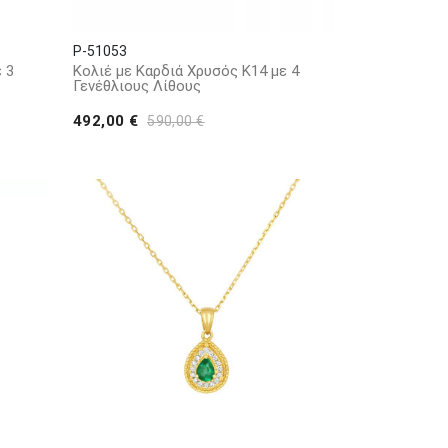
P-51053
 3
Κολιέ με Καρδιά Χρυσός Κ14 με 4
Γενέθλιους Λίθους
492,00 €
590,00 €