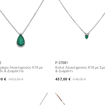
2
P-37081
Δάκρυ Λευκόχρυσος Κ18 με
Κολιέ Λευκόχρυσος Κ18 με Σμ
δι & Διαμάντια
& Διαμάντι
00 €
457,00 €
1603,00 €
548,00 €