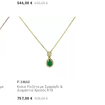
546,00 €
655,00 €
P-34660
 με
Κολιέ Ροζέτα με Σμαράγδι &
Διαμάντια Χρυσός Κ18
757,00 €
908,00 €