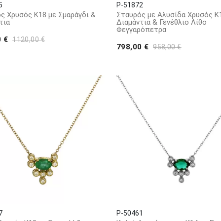
5
P-51872
ς Χρυσός Κ18 με Σμαράγδι &
Σταυρός με Αλυσίδα Χρυσός Κ
τια
Διαμάντια & Γενέθλιο Λίθο
Φεγγαρόπετρα
0 €
1120,00 €
798,00 €
958,00 €
7
P-50461