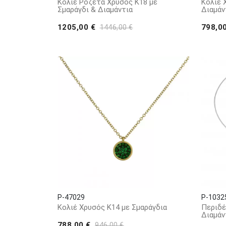
Κολιέ Ροζέτα Χρυσός Κ18 με
Κολιέ 
Σμαράγδι & Διαμάντια
Διαμάν
1205,00 €
798,0
1446,00 €
P-47029
P-1032
Κολιέ Χρυσός Κ14 με Σμαράγδια
Περιδέ
Διαμάν
788,00 €
946,00 €