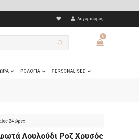
Λογαριασμός
0
ΩΡΑ
ΡΟΛΟΓΙΑ
PERSONALISED
αίες 24 ώρες
φωτά Λουλούδι Ροζ Χρυσός