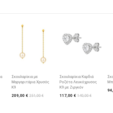
ια
Σκουλαρίκια με
Σκουλαρίκια Καρδιά
Σκ
Μαργαριτάρια Χρυσός
Ροζέτα Λευκόχρυσος
Μπ
K9
Κ9 με Ζιργκόν
94
209,00 €
117,00 €
251,00 €
140,00 €