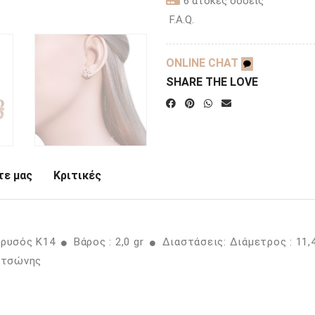
6 άτοκες δόσεις
F.A.Q.
ONLINE CHAT
SHARE THE LOVE
ε μας
Κριτικές
Χρυσός K14
Βάρος : 2,0 gr
Διαστάσεις: Διάμετρος : 11
οτσώνης