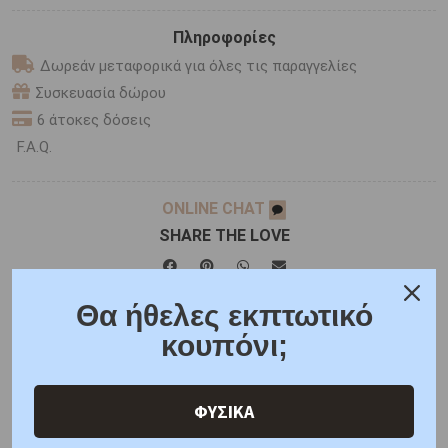
Πληροφορίες
Δωρεάν μεταφορικά για όλες τις παραγγελίες
Συσκευασία δώρου
6 άτοκες δόσεις
F.A.Q.
ONLINE CHAT
SHARE THE LOVE
Θα ήθελες εκπτωτικό
Χαρακτηριστικά
Χαρακτηριστικά Ρολογιών
κουπόνι;
Γιατί εμάς
Ρωτήστε μας
Κριτικές
ΦΥΣΙΚΑ