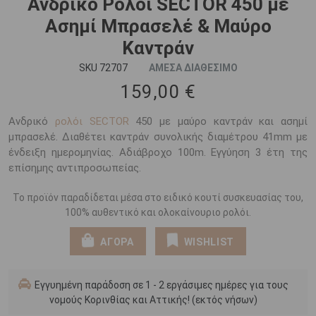
Ανδρικό Ρολόι SECTOR 450 με
Ασημί Μπρασελέ & Μαύρο
Καντράν
SKU 72707
ΑΜΕΣΑ ΔΙΑΘΕΣΙΜΟ
159,00 €
Ανδρικό
ρολόι SECTOR
450 με μαύρο καντράν και ασημί
μπρασελέ. Διαθέτει καντράν συνολικής διαμέτρου 41mm με
ένδειξη ημερομηνίας. Αδιάβροχο 100m. Εγγύηση 3 έτη της
επίσημης αντιπροσωπείας.
Το προϊόν παραδίδεται μέσα στο ειδικό κουτί συσκευασίας του,
100% αυθεντικό και ολοκαίνουριο ρολόι.
ΑΓΟΡΑ
WISHLIST
Εγγυημένη παράδοση σε 1 - 2 εργάσιμες ημέρες για τους
νομούς Κορινθίας και Αττικής! (εκτός νήσων)