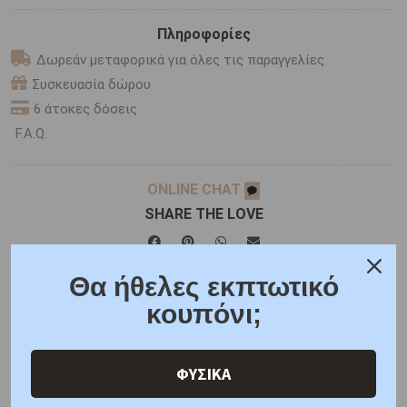
Πληροφορίες
Δωρεάν μεταφορικά για όλες τις παραγγελίες
Συσκευασία δώρου
6 άτοκες δόσεις
F.A.Q.
ONLINE CHAT
SHARE THE LOVE
Θα ήθελες εκπτωτικό
Χαρακτηριστικά
Χαρακτηριστικά Ρολογιών
κουπόνι;
Γιατί εμάς
Ρωτήστε μας
Κριτικές
ΦΥΣΙΚΑ