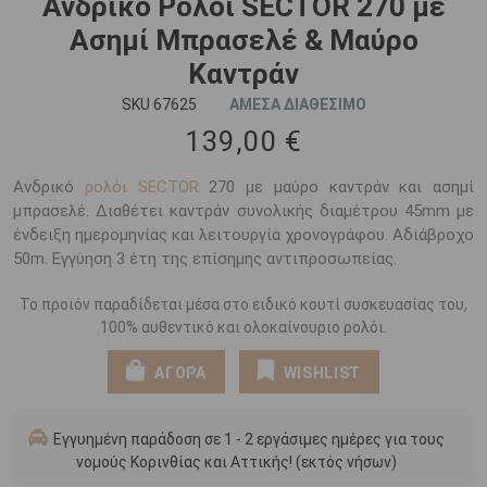
Ανδρικό Ρολόι SECTOR 270 με
Ασημί Μπρασελέ & Μαύρο
Καντράν
SKU 67625
ΑΜΕΣΑ ΔΙΑΘΕΣΙΜΟ
139,00 €
Ανδρικό
ρολόι SECTOR
270 με μαύρο καντράν και ασημί
μπρασελέ. Διαθέτει καντράν συνολικής διαμέτρου 45mm με
ένδειξη ημερομηνίας και λειτουργία χρονογράφου. Αδιάβροχο
50m. Εγγύηση 3 έτη της επίσημης αντιπροσωπείας.
Το προϊόν παραδίδεται μέσα στο ειδικό κουτί συσκευασίας του,
100% αυθεντικό και ολοκαίνουριο ρολόι.
ΑΓΟΡΑ
WISHLIST
Εγγυημένη παράδοση σε 1 - 2 εργάσιμες ημέρες για τους
νομούς Κορινθίας και Αττικής! (εκτός νήσων)