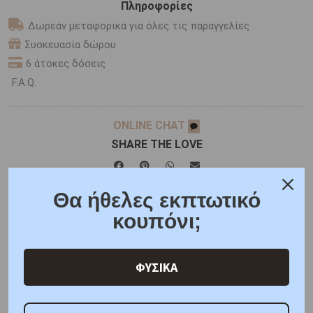
Πληροφορίες
Δωρεάν μεταφορικά για όλες τις παραγγελίες
Συσκευασία δώρου
6 άτοκες δόσεις
F.A.Q.
ONLINE CHAT
SHARE THE LOVE
Θα ήθελες εκπτωτικό
Χαρακτηριστικά
Γιατί εμάς
Ρωτήστε μας
κουπόνι;
Κριτικές
ΦΥΣΙΚΑ
ΑΜΕΣΑ ΔΙΑΘΕΣΙΜΟ
Μέταλλο : Ροζ Χρυσός K14
Βάρος : 0,5 gr
Διαστάσεις: Μοτίφ: Ύψος 6,65mm,