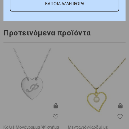
ΚΑΠΟΙΑ ΑΛΛΗ ΦΟΡΑ
21,75mm, Πλάτος 12,15mm
Πέτρα: White Cubic
Zirconia
Πιστοποίηση : Κοτσώνης
Προτεινόμενα προϊόντα
Κολιέ Μονόγραμμα 'Φ' σχήμα
ΜενταγιόνΚαρδιά με