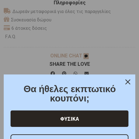
Πληροφορίες
Δωρεάν μεταφορικά για όλες τις παραγγελίες
Συσκευασία δώρου
6 άτοκες δόσεις
F.A.Q.
ONLINE CHAT
SHARE THE LOVE
Θα ήθελες εκπτωτικό
Χαρακτηριστικά
Γιατί εμάς
Ρωτήστε μας
κουπόνι;
Κριτικές
ΦΥΣΙΚΑ
ΚΑΤΟΠΙΝ ΠΑΡΑΓΓΕΛΙΑΣ
Μέταλλο : Κίτρινος Χρυσός
K9
Βάρος : 1,30 gr
Διαστάσεις: Μοτίφ: Ύψος