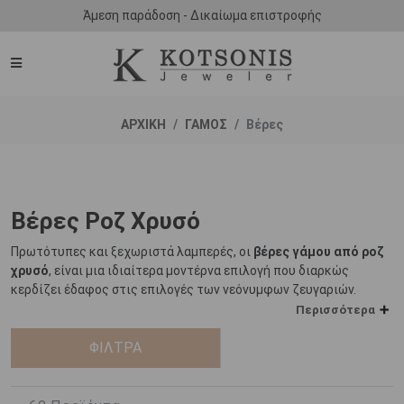
Άμεση παράδοση - Δικαίωμα επιστροφής
ΑΡΧΙΚΗ
ΓΑΜΟΣ
Βέρες
Βέρες Ροζ Χρυσό
Πρωτότυπες και ξεχωριστά λαμπερές, οι
βέρες γάμου από ροζ
χρυσό
, είναι μια ιδιαίτερα μοντέρνα επιλογή που διαρκώς
κερδίζει έδαφος στις επιλογές των νεόνυμφων ζευγαριών.
Περισσότερα
Ο ροζ χρυσός αποτελεί ουσιαστικά ένα κράμα καθαρού χρυσού
και χαλκού, γεγονός που κάνει το συγκεκριμένο μέταλλο
ΦΙΛΤΡΑ
ιδιαίτερα ανθεκτικό. Αν είσαστε ένα ζευγάρι που ακολουθεί έναν
έντονο τρόπο ζωής, τότε οι βέρες από ροζ χρυσό αποτελούν
εξαιρετική επιλογή χάρις στο συνδυασμό της μοναδικά λαμπερής