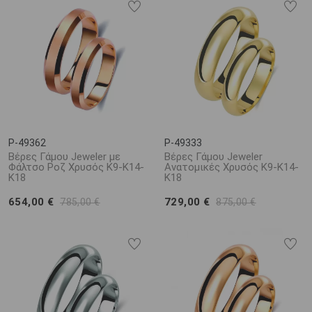
P-49362
P-49333
Βέρες Γάμου Jeweler με
Βέρες Γάμου Jeweler
Φάλτσο Ροζ Χρυσός Κ9-Κ14-
Ανατομικές Χρυσός Κ9-Κ14-
Κ18
Κ18
654,00 €
729,00 €
785,00 €
875,00 €