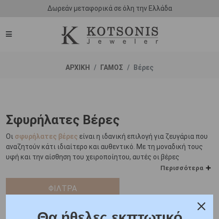
Δωρεάν μεταφορικά σε όλη την Ελλάδα
ΑΡΧΙΚΗ
ΓΑΜΟΣ
Βέρες
Σφυρήλατες Βέρες
Οι
σφυρήλατες βέρες
είναι η ιδανική επιλογή για ζευγάρια που
αναζητούν κάτι ιδιαίτερο και αυθεντικό. Με τη μοναδική τους
υφή και την αίσθηση του χειροποίητου, αυτές οι βέρες
προσφέρουν μια ξεχωριστή προσέγγιση στην κλασική παράδοση,
Περισσότερα
αποτυπώνοντας τη μοναδικότητα του δεσμού σας.
ΦΙΛΤΡΑ
Η σφυρήλατη υφή δημιουργεί ένα κομψό παιχνίδι φωτός και
σκιάς, δίνοντας σε κάθε βέρα μια αίσθηση ζωντάνιας και βάθους.
Θα ήθελες εκπτωτικό
Κάθε σχέδιο αποπνέει αυθεντικότητα, με την τέχνη και την