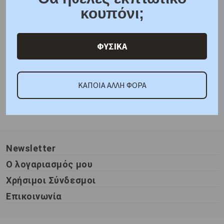
κουπόνι;
προσοχή στη λεπτομέρεια να αναδεικνύουν την αληθινή σημασία
της δέσμευσης.
Στη συλλογή μας θα βρείτε
σφυρήλατες βέρες
σε διάφορα
ΦΥΣΙΚΑ
σχέδια και φινιρίσματα, από πιο ρουστίκ έως πιο μοντέρνα
αισθητική, φτιαγμένες από υλικά υψηλής ποιότητας που θα
Εμφάνιση : 1 - 0 από : 0
αντέξουν στον χρόνο.
ΚΑΠΟΙΑ ΑΛΛΗ ΦΟΡΑ
Ανακαλύψτε τις
σφυρήλατες βέρες
που αντικατοπτρίζουν τον
δικό σας μοναδικό δεσμό. Γιατί όπως κάθε σφυρηλατημένη βέρα
είναι μοναδική, έτσι και η αγάπη σας είναι μια ιστορία που αξίζει
να ειπωθεί με τον πιο ξεχωριστό τρόπο.
Newsletter
Ο λογαριασμός μου
Χρήσιμοι Σύνδεσμοι
Επικοινωνία