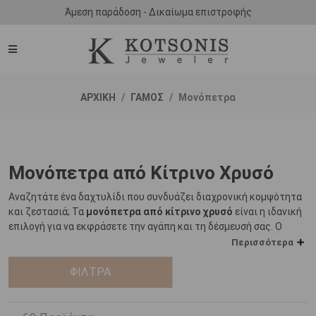
Άμεση παράδοση - Δικαίωμα επιστροφής
ΑΡΧΙΚΗ
ΓΑΜΟΣ
Μονόπετρα
Μονόπετρα από Κίτρινο Χρυσό
Αναζητάτε ένα δαχτυλίδι που συνδυάζει διαχρονική κομψότητα
και ζεστασιά; Τα
μονόπετρα από κίτρινο χρυσό
είναι η ιδανική
επιλογή για να εκφράσετε την αγάπη και τη δέσμευσή σας. Ο
κίτρινος χρυσός, με την κλασική του λάμψη, αποπνέει παράδοση
Περισσότερα
και πολυτέλεια, κάνοντάς τον μια αγαπημένη επιλογή για όσους
θέλουν να ξεχωρίσουν.
ΦΙΛΤΡΑ
Η συλλογή μας περιλαμβάνει σχέδια διακοσμημένα με
πολύτιμους λίθους, όπως λαμπερά διαμάντια, ρουμπίνια,