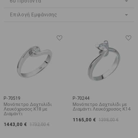
ζαφείρια και σμαράγδια. Κάθε κομμάτι είναι φτιαγμένο με
φροντίδα και προσοχή στη λεπτομέρεια, ώστε να
ανταποκρίνεται απόλυτα στο προσωπικό σας γούστο.
Δώστε στις σημαντικές σας στιγμές την αίγλη που τους αξίζει με
ένα
μονόπετρο από κίτρινο χρυσό
, φτιαγμένο για να μείνει
αξέχαστο. Ανακαλύψτε τη συλλογή μας και βρείτε το κόσμημα
που θα αφηγείται τη δική σας μοναδική ιστορία.
P-70519
P-70244
Μονόπετρο Δαχτυλίδι
Μονόπετρο Δαχτυλίδι με
Λευκόχρυσος Κ18 με
Διαμάντι Λευκόχρυσος Κ14
Διαμάντι
1165,00 €
1398,00 €
1443,00 €
1732,00 €