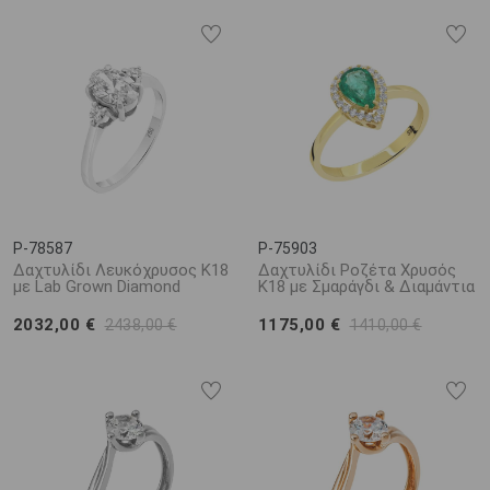
P-78587
P-75903
Δαχτυλίδι Λευκόχρυσος Κ18
Δαχτυλίδι Ροζέτα Χρυσός
με Lab Grown Diamond
Κ18 με Σμαράγδι & Διαμάντια
2032,00 €
1175,00 €
2438,00 €
1410,00 €