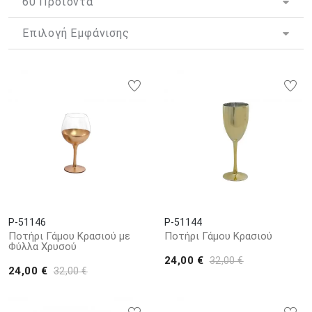
ενικός αριθμός δεν είναι τυχαίος, καθώς το νέο ζευγάρι πίνει
από το ίδιο ποτήρι το κόκκινο κρασί που ο ιερέας τους
προσφέρει, ως επισφράγιση της υπόσχεσης τους για κοινή
πορεία στη ζωή. Παλαιότερα, συνηθιζόταν να πίνει και ο
κουμπάρος από το κρασί αυτό, στις μέρες μας όμως αυτό το
έθιμο δεν έχει διατηρηθεί.
Το
ποτήρι γάμου
, είναι συνήθως κατασκευασμένο από
κρύσταλλο ή γυαλί, μπορεί όμως να κατασκευάζεται από
οποιοδήποτε άλλο υλικό και να διαθέτει οποιαδήποτε μορφή
ικανοποιεί τις αισθητικές απαιτήσεις των νεονύμφων.
P-51146
P-51144
Ποτήρι Γάμου Κρασιού με
Ποτήρι Γάμου Κρασιού
Φύλλα Χρυσού
24,00 €
32,00 €
24,00 €
32,00 €