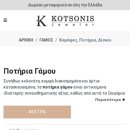
Δωρεάν μεταφορικά σε όλη την Ελλάδα
ΑΡΧΙΚΗ
ΓΑΜΟΣ
Καράφες, Ποτήρια, Δίσκοι
Ποτήρια Γάμου
Συνήθως κολονάτα, κομψά διακοσμημένα και άρτια
κατασκευασμένα, τα
ποτήρια γάμου
είναι αντικείμενα
ιδιαίτερης συναισθηματικής αξίας, καθώς από αυτά τα ζευγάρια
θα πιούν το “αίμα του Κυρίου”, το κόκκινο κρασί που θα τους
Περισσότερα
ενώσει στη νέα τους ζωή.
ΦΙΛΤΡΑ
Το
γαμήλιο ποτήρι
, είναι ένα από τα
αντικείμενα γάμου
που
συμπεριλαμβάνονται στο “σετ του κουμπάρου” και αποτελεί μια
σημαντική προσθήκη για την ολοκλήρωση του μυστηρίου. Ο