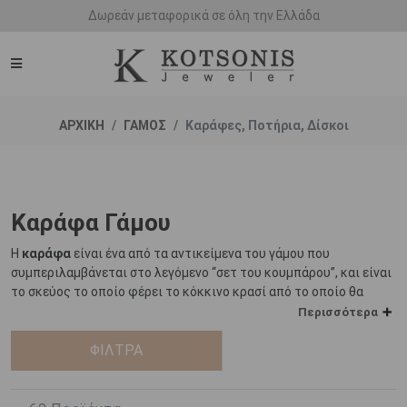
Δωρεάν μεταφορικά σε όλη την Ελλάδα
ΑΡΧΙΚΗ
ΓΑΜΟΣ
Καράφες, Ποτήρια, Δίσκοι
Καράφα Γάμου
Η
καράφα
είναι ένα από τα αντικείμενα του γάμου που
συμπεριλαμβάνεται στο λεγόμενο “σετ του κουμπάρου”, και είναι
το σκεύος το οποίο φέρει το κόκκινο κρασί από το οποίο θα
πιουν οι νεόνυμφοι κατά τη διάρκεια της τελετής.
Περισσότερα
Το κρασί που φέρει η καράφα, παίζει σημαντικό ρόλο στη
ΦΙΛΤΡΑ
Χριστιανική θρησκεία, καθώς θεωρείται πως συμβολίζει το αίμα
του Χριστού. Πίνοντας από αυτό, το ζευγάρι επισφραγίζει την
υπόσχεση του για κοινή πορεία στη ζωή, σε χαρές και λύπες.