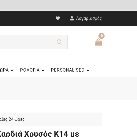
Λογαριασμός
0
ΩΡΑ
ΡΟΛΟΓΙΑ
PERSONALISED
αίες 24 ώρες
Καρδιά Χρυσός Κ14 με