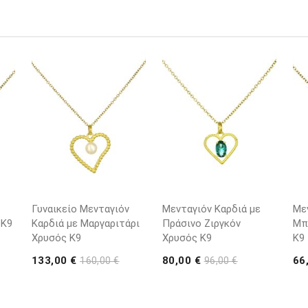
Γυναικείο Μενταγιόν
Μενταγιόν Καρδιά με
Με
 K9
Καρδιά με Μαργαριτάρι
Πράσινο Ζιργκόν
Μπ
Χρυσός K9
Χρυσός K9
K9
133,00 €
80,00 €
66
160,00 €
96,00 €