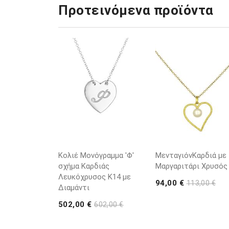
Προτεινόμενα προϊόντα
Κολιέ Μονόγραμμα 'Φ'
ΜενταγιόνΚαρδιά με
σχήμα Καρδιάς
Μαργαριτάρι Χρυσός
Λευκόχρυσος K14 με
94,00 €
113,00 €
Διαμάντι
502,00 €
602,00 €