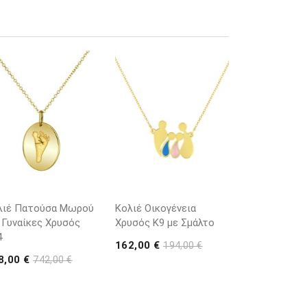
λιέ Πατούσα Μωρού
Κολιέ Οικογένεια
 Γυναίκες Χρυσός
Χρυσός Κ9 με Σμάλτο
4
162,00 €
194,00 €
8,00 €
742,00 €