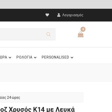
Λογαριασμός
0
ΩΡΑ
ΡΟΛΟΓΙΑ
PERSONALISED
αίες 24 ώρες
Ροζ Χρυσός Κ14 με Λευκά