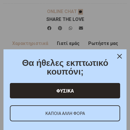
ONLINE CHAT
SHARE THE LOVE
Χαρακτηριστικά
Γιατί εμάς
Ρωτήστε μας
Κριτικές
Θα ήθελες εκπτωτικό
κουπόνι;
ΚΑΤΟΠΙΝ ΠΑΡΑΓΓΕΛΙΑΣ
Μέταλλο : Κίτρινος Χρυσός
K9
Βάρος : 1,30 gr
Διαστάσεις: Αλυσίδα: 40cm,
ΦΥΣΙΚΑ
Μοτίφ : Ύψος 14,30mm, Πλάτος 13,90mm
Πιστοποίηση : Κοτσώνης
ΚΑΠΟΙΑ ΑΛΛΗ ΦΟΡΑ
Προτεινόμενα προϊόντα