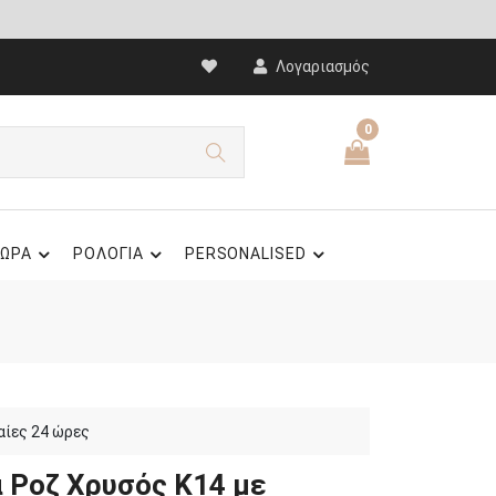
Λογαριασμός
0
ΩΡΑ
ΡΟΛΟΓΙΑ
PERSONALISED
αίες 24 ώρες
α Ροζ Χρυσός Κ14 με