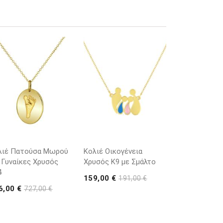
λιέ Πατούσα Μωρού
Κολιέ Οικογένεια
 Γυναίκες Χρυσός
Χρυσός Κ9 με Σμάλτο
4
159,00 €
191,00 €
6,00 €
727,00 €