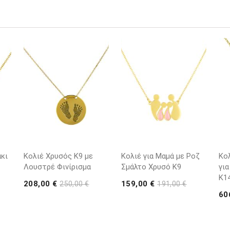
κι
Κολιέ Χρυσός Κ9 με
Κολιέ για Μαμά με Ροζ
Κο
Λουστρέ Φινίρισμα
Σμάλτο Χρυσό K9
για
K1
208,00 €
159,00 €
250,00 €
191,00 €
60