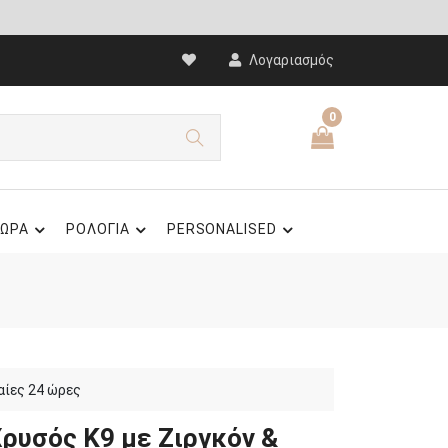
Λογαριασμός
0
ΩΡΑ
ΡΟΛΟΓΙΑ
PERSONALISED
αίες 24 ώρες
ρυσός Κ9 με Ζιργκόν &