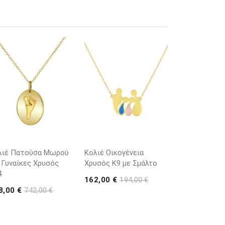
λιέ Πατούσα Μωρού
Κολιέ Οικογένεια
 Γυναίκες Χρυσός
Χρυσός Κ9 με Σμάλτο
4
162,00 €
194,00 €
8,00 €
742,00 €