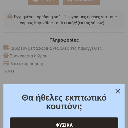
Εγγυημένη παράδοση σε 1 - 2 εργάσιμες ημέρες για τους
νομούς Κορινθίας και Αττικής! (εκτός νήσων)
Πληροφορίες
Δωρεάν μεταφορικά για όλες τις παραγγελίες
Συσκευασία δώρου
6 άτοκες δόσεις
F.A.Q.
ONLINE CHAT
Θα ήθελες εκπτωτικό
SHARE THE LOVE
κουπόνι;
Χαρακτηριστικά
Γιατί εμάς
Ρωτήστε μας
ΦΥΣΙΚΑ