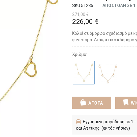
SKU 51235
ΑΠΟΣΤΟΛΗ ΣΕ 1 
271,00 €
226,00 €
Κολιέ σε όμορφο σχεδιασμό με 
φινίρισμα. Διακριτικό κόσμημα γ
Χρώμα:
ΑΓΟΡΑ
WI
Εγγυημένη παράδοση σε 1 -
και Αττικής! (εκτός νήσων)