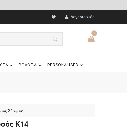
Λογαριασμός
0
ΩΡΑ
ΡΟΛΟΓΙΑ
PERSONALISED
αίες 24 ώρες
υσός Κ14