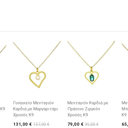
Γυναικείο Μενταγιόν
Μενταγιόν Καρδιά με
Με
 K9
Καρδιά με Μαργαριτάρι
Πράσινο Ζιργκόν
Μπ
Χρυσός K9
Χρυσός K9
K9
131,00 €
79,00 €
65
157,00 €
95,00 €